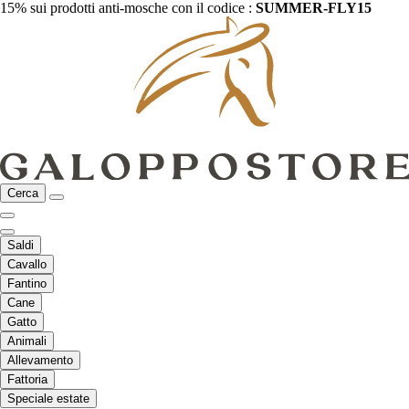
15% sui prodotti anti-mosche con il codice :
SUMMER-FLY15
Cerca
Saldi
Cavallo
Fantino
Cane
Gatto
Animali
Allevamento
Fattoria
Speciale estate