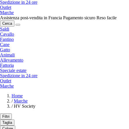
Spedizione in 24 ore
Outlet
Marche
Assistenza post-vendita in Francia
Pagamento sicuro
Reso facile
Cerca
Saldi
Cavallo
Fantino
Cane
Gatto
Animali
Allevamento
Fattoria
Speciale estate
Spedizione in 24 ore
Outlet
Marche
Home
/
Marche
/
HV Society
Filtri
Taglia
Colore