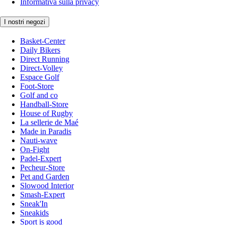
Informativa sulla privacy
I nostri negozi
Basket-Center
Daily Bikers
Direct Running
Direct-Volley
Espace Golf
Foot-Store
Golf and co
Handball-Store
House of Rugby
La sellerie de Maé
Made in Paradis
Nauti-wave
On-Fight
Padel-Expert
Pecheur-Store
Pet and Garden
Slowood Interior
Smash-Expert
Sneak'In
Sneakids
Sport is good