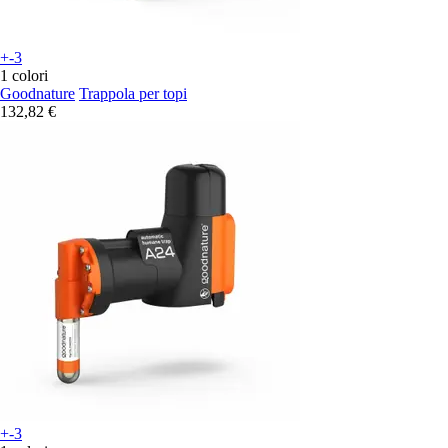
+-3
1 colori
Goodnature
Trappola per topi
132,82 €
+-3