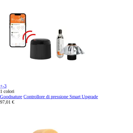
+-3
1 colori
Goodnature
Controllore di pressione Smart Upgrade
97,01 €