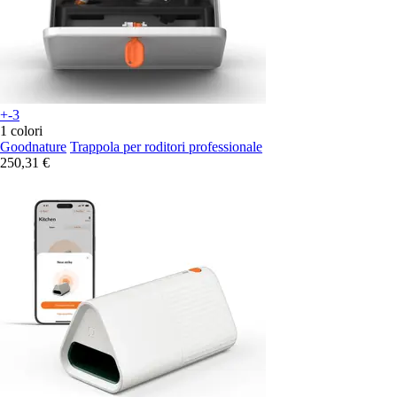
+-3
1 colori
Goodnature
Trappola per roditori professionale
250,31 €