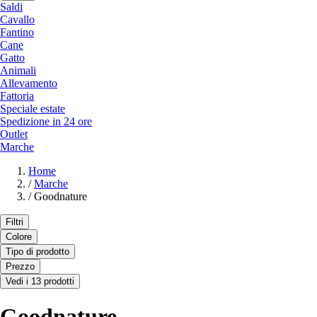
Saldi
Cavallo
Fantino
Cane
Gatto
Animali
Allevamento
Fattoria
Speciale estate
Spedizione in 24 ore
Outlet
Marche
Home
/
Marche
/
Goodnature
Filtri
Colore
Tipo di prodotto
Prezzo
Vedi i 13 prodotti
Goodnature