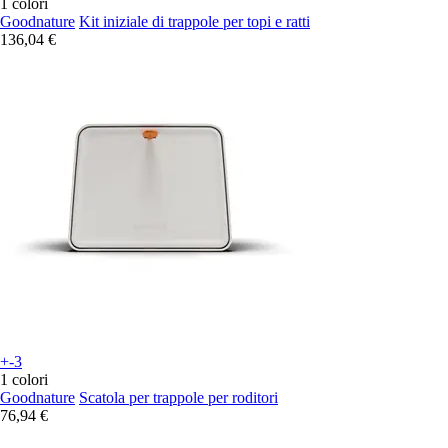
1 colori
Goodnature
Kit iniziale di trappole per topi e ratti
136,04 €
+-3
1 colori
Goodnature
Scatola per trappole per roditori
76,94 €