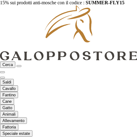
15% sui prodotti anti-mosche con il codice :
SUMMER-FLY15
Cerca
Saldi
Cavallo
Fantino
Cane
Gatto
Animali
Allevamento
Fattoria
Speciale estate