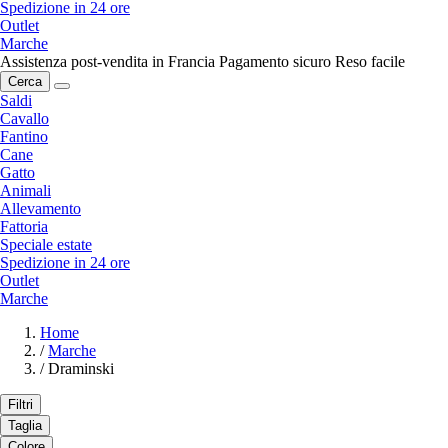
Spedizione in 24 ore
Outlet
Marche
Assistenza post-vendita in Francia
Pagamento sicuro
Reso facile
Cerca
Saldi
Cavallo
Fantino
Cane
Gatto
Animali
Allevamento
Fattoria
Speciale estate
Spedizione in 24 ore
Outlet
Marche
Home
/
Marche
/
Draminski
Filtri
Taglia
Colore