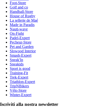
Foot-Store
Golf and co
Handball-Store
House of Rugby
La sellerie de Maé
Made in Paradis
Nauti-wave
On-Fight
Padel-Expert
Pecheur-Store
Pet and Garden
Slowood Interior
Smash-Expert
Sneak'In
Sneakids
Sport is good
Training-Fit
Trek-Expert
Triathlon-Expert
TripNBikers
Vélo-Store
Winter-Expert
Iscriviti alla nostra newsletter