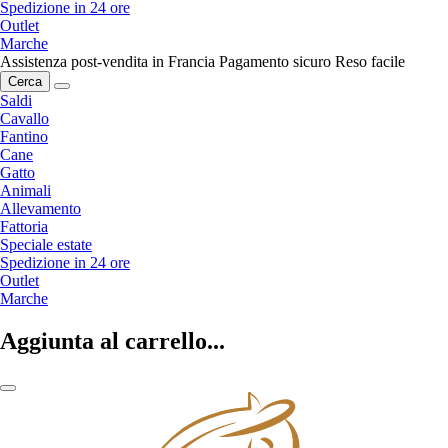
Spedizione in 24 ore
Outlet
Marche
Assistenza post-vendita in Francia
Pagamento sicuro
Reso facile
Cerca
Saldi
Cavallo
Fantino
Cane
Gatto
Animali
Allevamento
Fattoria
Speciale estate
Spedizione in 24 ore
Outlet
Marche
Aggiunta al carrello...