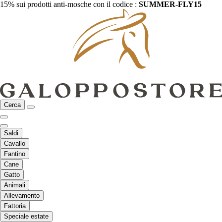
15% sui prodotti anti-mosche con il codice :
SUMMER-FLY15
Cerca
Saldi
Cavallo
Fantino
Cane
Gatto
Animali
Allevamento
Fattoria
Speciale estate