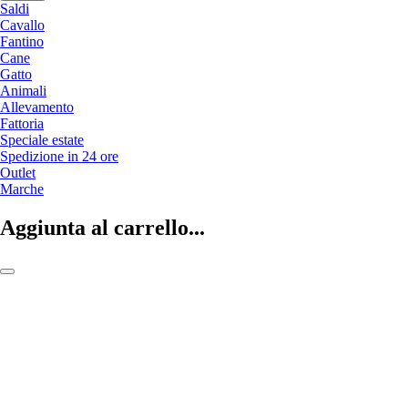
Saldi
Cavallo
Fantino
Cane
Gatto
Animali
Allevamento
Fattoria
Speciale estate
Spedizione in 24 ore
Outlet
Marche
Aggiunta al carrello...