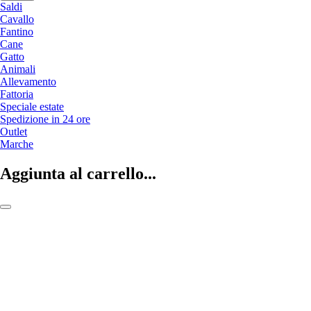
Saldi
Cavallo
Fantino
Cane
Gatto
Animali
Allevamento
Fattoria
Speciale estate
Spedizione in 24 ore
Outlet
Marche
Aggiunta al carrello...