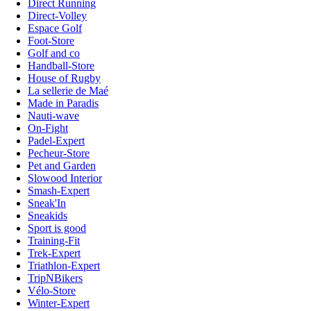
Direct Running
Direct-Volley
Espace Golf
Foot-Store
Golf and co
Handball-Store
House of Rugby
La sellerie de Maé
Made in Paradis
Nauti-wave
On-Fight
Padel-Expert
Pecheur-Store
Pet and Garden
Slowood Interior
Smash-Expert
Sneak'In
Sneakids
Sport is good
Training-Fit
Trek-Expert
Triathlon-Expert
TripNBikers
Vélo-Store
Winter-Expert