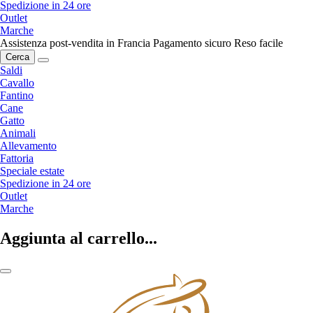
Spedizione in 24 ore
Outlet
Marche
Assistenza post-vendita in Francia
Pagamento sicuro
Reso facile
Cerca
Saldi
Cavallo
Fantino
Cane
Gatto
Animali
Allevamento
Fattoria
Speciale estate
Spedizione in 24 ore
Outlet
Marche
Aggiunta al carrello...