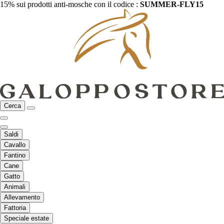
15% sui prodotti anti-mosche con il codice :
SUMMER-FLY15
Cerca
Saldi
Cavallo
Fantino
Cane
Gatto
Animali
Allevamento
Fattoria
Speciale estate