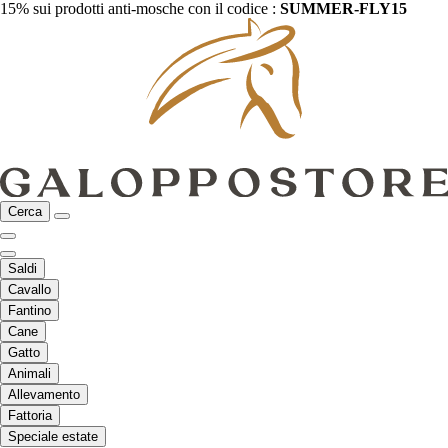
15% sui prodotti anti-mosche con il codice :
SUMMER-FLY15
Cerca
Saldi
Cavallo
Fantino
Cane
Gatto
Animali
Allevamento
Fattoria
Speciale estate