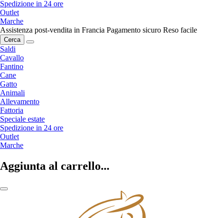
Spedizione in 24 ore
Outlet
Marche
Assistenza post-vendita in Francia
Pagamento sicuro
Reso facile
Cerca
Saldi
Cavallo
Fantino
Cane
Gatto
Animali
Allevamento
Fattoria
Speciale estate
Spedizione in 24 ore
Outlet
Marche
Aggiunta al carrello...