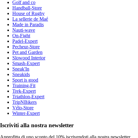
Golf and co
Handball-Store
House of Rugby
La sellerie de Maé
Made in Paradis
Nauti-wave
On-Fight
Padel-Expert
Pecheur-Store
Pet and Garden
Slowood Interior
Smash-Expert
Sneak'In
Sneakids
Sport is good
Training-Fit
Trek-Expert
Triathlon-Expert
TripNBikers
Vélo-Store
Winter-Expert
Iscriviti alla nostra newsletter
Approfitta di uno sconto del 10% iscrivendoti alla nostra newsletter