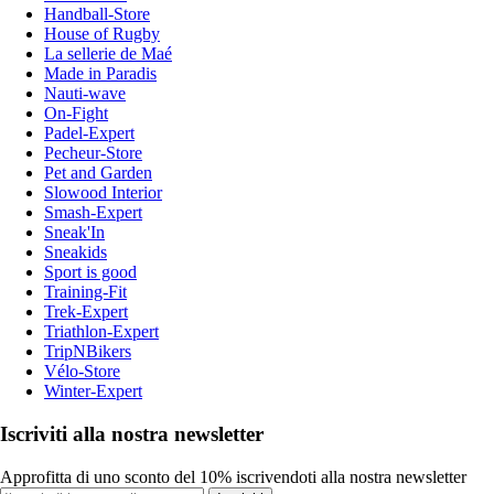
Handball-Store
House of Rugby
La sellerie de Maé
Made in Paradis
Nauti-wave
On-Fight
Padel-Expert
Pecheur-Store
Pet and Garden
Slowood Interior
Smash-Expert
Sneak'In
Sneakids
Sport is good
Training-Fit
Trek-Expert
Triathlon-Expert
TripNBikers
Vélo-Store
Winter-Expert
Iscriviti alla nostra newsletter
Approfitta di uno sconto del 10% iscrivendoti alla nostra newsletter