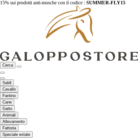
15% sui prodotti anti-mosche con il codice :
SUMMER-FLY15
Cerca
Saldi
Cavallo
Fantino
Cane
Gatto
Animali
Allevamento
Fattoria
Speciale estate