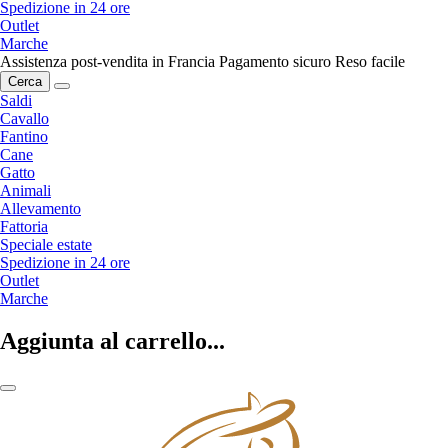
Spedizione in 24 ore
Outlet
Marche
Assistenza post-vendita in Francia
Pagamento sicuro
Reso facile
Cerca
Saldi
Cavallo
Fantino
Cane
Gatto
Animali
Allevamento
Fattoria
Speciale estate
Spedizione in 24 ore
Outlet
Marche
Aggiunta al carrello...