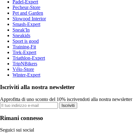
Padel-Expert
Pecheur-Store
Pet and Garden
Slowood Interior
Smash-Expert
Sneak'In
Sneakids
Sport is good
Training-Fit
Trek-Expert
Triathlon-Expert
TripNBikers
Vélo-Store
Winter-Expert
Iscriviti alla nostra newsletter
Approfitta di uno sconto del 10% iscrivendoti alla nostra newsletter
Iscriviti
Rimani connesso
Seguici sui social