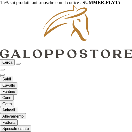
15% sui prodotti anti-mosche con il codice :
SUMMER-FLY15
Cerca
Saldi
Cavallo
Fantino
Cane
Gatto
Animali
Allevamento
Fattoria
Speciale estate