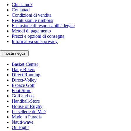
Chi siamo?
Contattaci
Condizioni di vendita
Restituzioni e rimborsi
Esclusione di responsabilità legale
Metodi di pagamento
Prezzi e opzioni di consegna
Informativa sulla privacy
I nostri negozi
Basket-Center
Daily Bikers
Direct Running
Direct-Volley
Espace Golf
Foot-Store
Golf and co
Handball-Store
House of Rugby
La sellerie de Maé
Made in Paradis
Nauti-wave
On-Fight