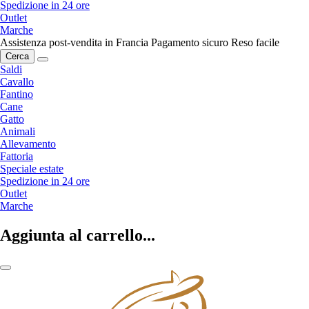
Spedizione in 24 ore
Outlet
Marche
Assistenza post-vendita in Francia
Pagamento sicuro
Reso facile
Cerca
Saldi
Cavallo
Fantino
Cane
Gatto
Animali
Allevamento
Fattoria
Speciale estate
Spedizione in 24 ore
Outlet
Marche
Aggiunta al carrello...