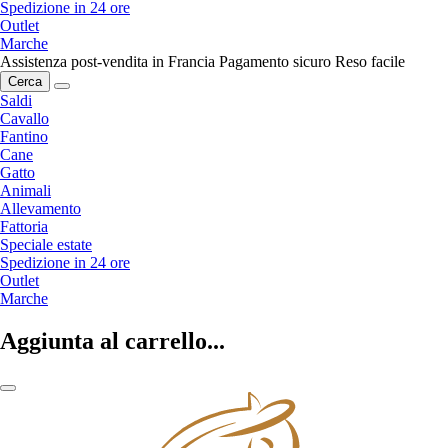
Spedizione in 24 ore
Outlet
Marche
Assistenza post-vendita in Francia
Pagamento sicuro
Reso facile
Cerca
Saldi
Cavallo
Fantino
Cane
Gatto
Animali
Allevamento
Fattoria
Speciale estate
Spedizione in 24 ore
Outlet
Marche
Aggiunta al carrello...