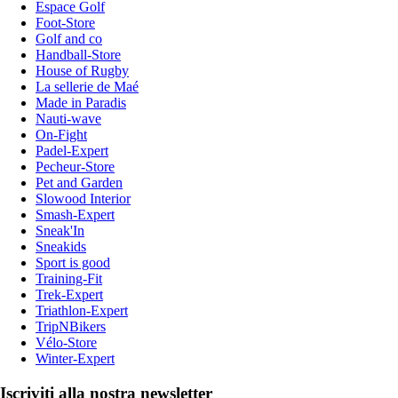
Espace Golf
Foot-Store
Golf and co
Handball-Store
House of Rugby
La sellerie de Maé
Made in Paradis
Nauti-wave
On-Fight
Padel-Expert
Pecheur-Store
Pet and Garden
Slowood Interior
Smash-Expert
Sneak'In
Sneakids
Sport is good
Training-Fit
Trek-Expert
Triathlon-Expert
TripNBikers
Vélo-Store
Winter-Expert
Iscriviti alla nostra newsletter