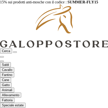
15% sui prodotti anti-mosche con il codice :
SUMMER-FLY15
Cerca
Saldi
Cavallo
Fantino
Cane
Gatto
Animali
Allevamento
Fattoria
Speciale estate