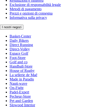
Restituzioni e rimborsi
Esclusione di responsabilità legale
Metodi di pagamento
Prezzi e opzioni di consegna
Informativa sulla privacy
I nostri negozi
Basket-Center
Daily Bikers
Direct Running
Direct-Volley
Espace Golf
Foot-Store
Golf and co
Handball-Store
House of Rugby
La sellerie de Maé
Made in Paradis
Nauti-wave
On-Fight
Padel-Expert
Pecheur-Store
Pet and Garden
Slowood Interior