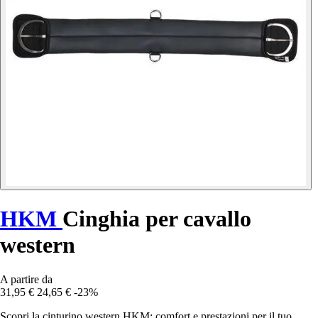
HKM
Cinghia per cavallo
western
A partire da
31,95 €
24,65 €
-23%
Scopri la cinturino western HKM: comfort e prestazioni per il tuo