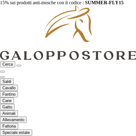
15% sui prodotti anti-mosche con il codice :
SUMMER-FLY15
Cerca
Saldi
Cavallo
Fantino
Cane
Gatto
Animali
Allevamento
Fattoria
Speciale estate