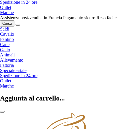
Spedizione in 24 ore
Outlet
Marche
Assistenza post-vendita in Francia
Pagamento sicuro
Reso facile
Cerca
Saldi
Cavallo
Fantino
Cane
Gatto
Animali
Allevamento
Fattoria
Speciale estate
Spedizione in 24 ore
Outlet
Marche
Aggiunta al carrello...