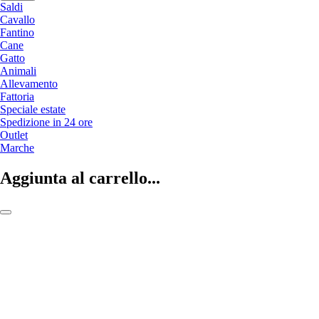
Saldi
Cavallo
Fantino
Cane
Gatto
Animali
Allevamento
Fattoria
Speciale estate
Spedizione in 24 ore
Outlet
Marche
Aggiunta al carrello...