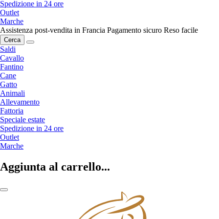
Spedizione in 24 ore
Outlet
Marche
Assistenza post-vendita in Francia
Pagamento sicuro
Reso facile
Cerca
Saldi
Cavallo
Fantino
Cane
Gatto
Animali
Allevamento
Fattoria
Speciale estate
Spedizione in 24 ore
Outlet
Marche
Aggiunta al carrello...