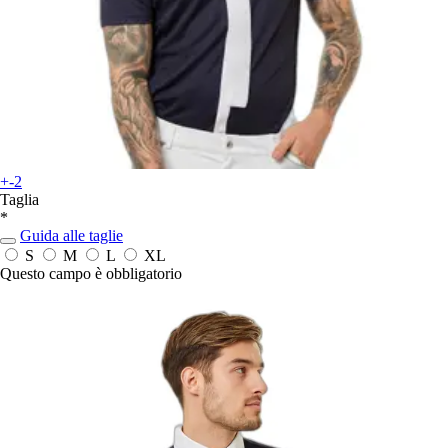
+-2
Taglia
*
Guida alle taglie
S
M
L
XL
Questo campo è obbligatorio