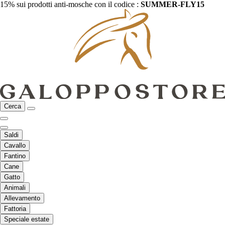
15% sui prodotti anti-mosche con il codice :
SUMMER-FLY15
Cerca
Saldi
Cavallo
Fantino
Cane
Gatto
Animali
Allevamento
Fattoria
Speciale estate