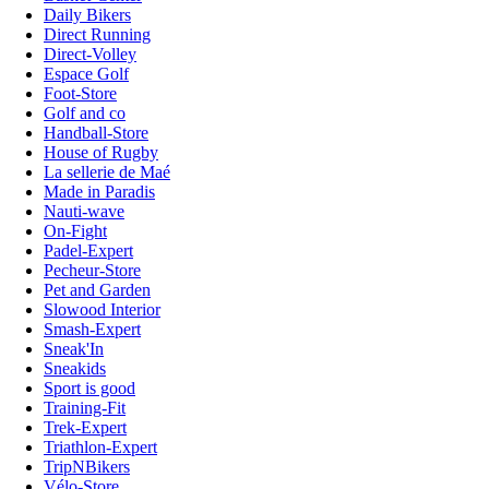
Daily Bikers
Direct Running
Direct-Volley
Espace Golf
Foot-Store
Golf and co
Handball-Store
House of Rugby
La sellerie de Maé
Made in Paradis
Nauti-wave
On-Fight
Padel-Expert
Pecheur-Store
Pet and Garden
Slowood Interior
Smash-Expert
Sneak'In
Sneakids
Sport is good
Training-Fit
Trek-Expert
Triathlon-Expert
TripNBikers
Vélo-Store