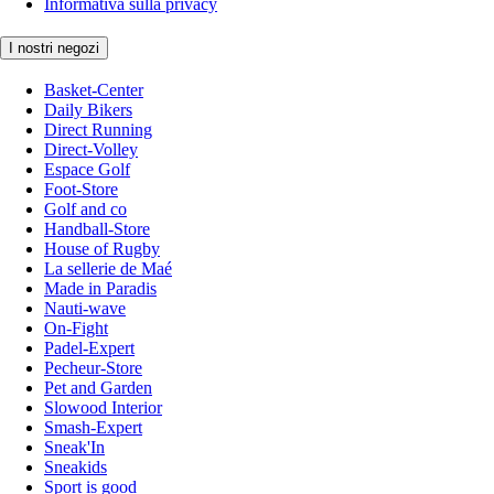
Informativa sulla privacy
I nostri negozi
Basket-Center
Daily Bikers
Direct Running
Direct-Volley
Espace Golf
Foot-Store
Golf and co
Handball-Store
House of Rugby
La sellerie de Maé
Made in Paradis
Nauti-wave
On-Fight
Padel-Expert
Pecheur-Store
Pet and Garden
Slowood Interior
Smash-Expert
Sneak'In
Sneakids
Sport is good