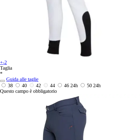
+-2
Taglia
*
Guida alle taglie
38
40
42
44
46
24h
50
24h
Questo campo è obbligatorio