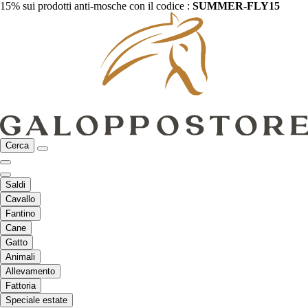
15% sui prodotti anti-mosche con il codice :
SUMMER-FLY15
Cerca
Saldi
Cavallo
Fantino
Cane
Gatto
Animali
Allevamento
Fattoria
Speciale estate