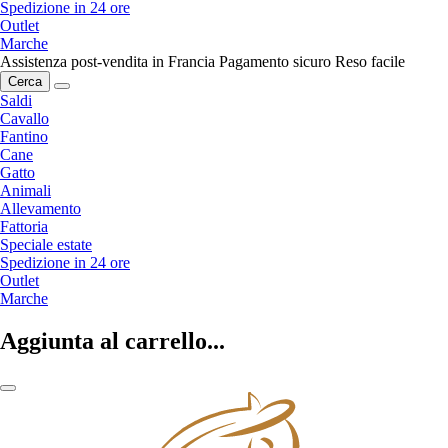
Spedizione in 24 ore
Outlet
Marche
Assistenza post-vendita in Francia
Pagamento sicuro
Reso facile
Cerca
Saldi
Cavallo
Fantino
Cane
Gatto
Animali
Allevamento
Fattoria
Speciale estate
Spedizione in 24 ore
Outlet
Marche
Aggiunta al carrello...