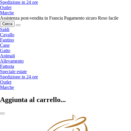
Spedizione in 24 ore
Outlet
Marche
Assistenza post-vendita in Francia
Pagamento sicuro
Reso facile
Cerca
Saldi
Cavallo
Fantino
Cane
Gatto
Animali
Allevamento
Fattoria
Speciale estate
Spedizione in 24 ore
Outlet
Marche
Aggiunta al carrello...