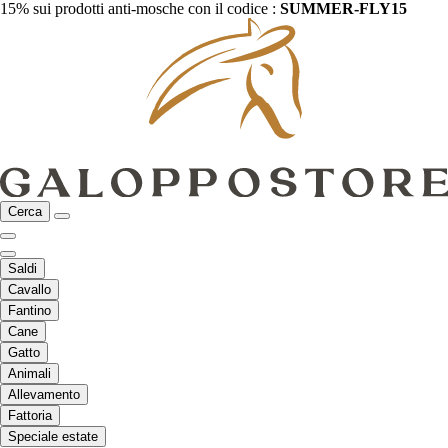
15% sui prodotti anti-mosche con il codice :
SUMMER-FLY15
Cerca
Saldi
Cavallo
Fantino
Cane
Gatto
Animali
Allevamento
Fattoria
Speciale estate