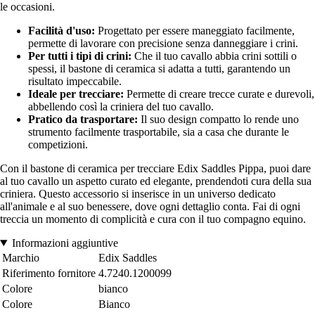
le occasioni.
Facilità d'uso:
Progettato per essere maneggiato facilmente,
permette di lavorare con precisione senza danneggiare i crini.
Per tutti i tipi di crini:
Che il tuo cavallo abbia crini sottili o
spessi, il bastone di ceramica si adatta a tutti, garantendo un
risultato impeccabile.
Ideale per trecciare:
Permette di creare trecce curate e durevoli,
abbellendo così la criniera del tuo cavallo.
Pratico da trasportare:
Il suo design compatto lo rende uno
strumento facilmente trasportabile, sia a casa che durante le
competizioni.
Con il bastone di ceramica per trecciare Edix Saddles Pippa, puoi dare
al tuo cavallo un aspetto curato ed elegante, prendendoti cura della sua
criniera. Questo accessorio si inserisce in un universo dedicato
all'animale e al suo benessere, dove ogni dettaglio conta. Fai di ogni
treccia un momento di complicità e cura con il tuo compagno equino.
Informazioni aggiuntive
Marchio
Edix Saddles
Riferimento fornitore
4.7240.1200099
Colore
bianco
Colore
Bianco