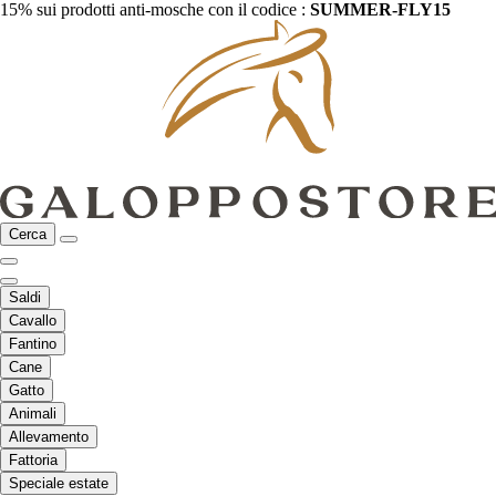
15% sui prodotti anti-mosche con il codice :
SUMMER-FLY15
Cerca
Saldi
Cavallo
Fantino
Cane
Gatto
Animali
Allevamento
Fattoria
Speciale estate