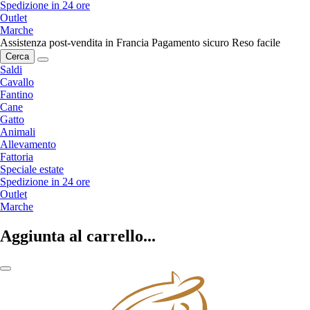
Spedizione in 24 ore
Outlet
Marche
Assistenza post-vendita in Francia
Pagamento sicuro
Reso facile
Cerca
Saldi
Cavallo
Fantino
Cane
Gatto
Animali
Allevamento
Fattoria
Speciale estate
Spedizione in 24 ore
Outlet
Marche
Aggiunta al carrello...