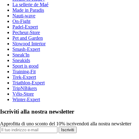
La sellerie de Maé
Made in Paradis
Nauti-wave
On-Fight
Padel-Expert
Pecheur-Store
Pet and Garden
Slowood Interior
Smash-Expert
Sneak'In
Sneakids
Sport is good
Training-Fit
Trek-Expert
Triathlon-Expert
TripNBikers
Vélo-Store
Winter-Expert
Iscriviti alla nostra newsletter
Approfitta di uno sconto del 10% iscrivendoti alla nostra newsletter
Iscriviti