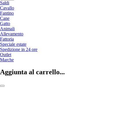
Saldi
Cavallo
Fantino
Cane
Gatto
Animali
Allevamento
Fattoria
Speciale estate
Spedizione in 24 ore
Outlet
Marche
Aggiunta al carrello...