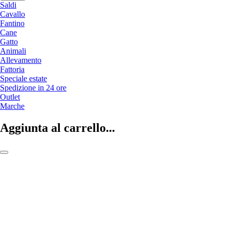
Saldi
Cavallo
Fantino
Cane
Gatto
Animali
Allevamento
Fattoria
Speciale estate
Spedizione in 24 ore
Outlet
Marche
Aggiunta al carrello...