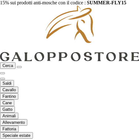
15% sui prodotti anti-mosche con il codice :
SUMMER-FLY15
Cerca
Saldi
Cavallo
Fantino
Cane
Gatto
Animali
Allevamento
Fattoria
Speciale estate