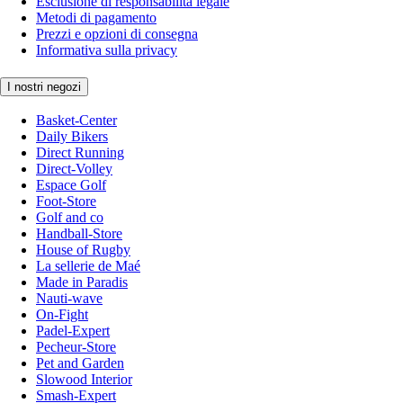
Esclusione di responsabilità legale
Metodi di pagamento
Prezzi e opzioni di consegna
Informativa sulla privacy
I nostri negozi
Basket-Center
Daily Bikers
Direct Running
Direct-Volley
Espace Golf
Foot-Store
Golf and co
Handball-Store
House of Rugby
La sellerie de Maé
Made in Paradis
Nauti-wave
On-Fight
Padel-Expert
Pecheur-Store
Pet and Garden
Slowood Interior
Smash-Expert