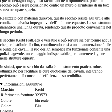
Questo dettaglio ingegnoso facilita anche il riponimento, poiché il
secchio può essere posizionato contro un muro o all'interno di un box
senza occupare spazio.
Realizzato con materiali durevoli, questo secchio resiste agli urti e alle
condizioni talvolta impegnative dell'ambiente equestre. La sua struttura
garantisce una lunga durata, rendendo questo prodotto conveniente nel
lungo periodo.
Il secchio Kerbl FlatBack è versatile e può servire sia per fornire acqua
che per distribuire il cibo, contribuendo così a una manutenzione facile
e pulita dei cavalli. Il suo design semplice ma funzionale consente una
pulizia agevole, un vantaggio indispensabile per mantenere l'igiene
nelle strutture equestri.
In sintesi, questo secchio da stalla è uno strumento pratico, robusto e
ottimizzato per facilitare le cure quotidiane dei cavalli, integrando
perfettamente il concetto di'efficienza e sostenibilità.
Informazioni aggiuntive
Marchio
Kerbl
Riferimento fornitore
323573
Colore
blu reale
Colore
Blu
Loading...