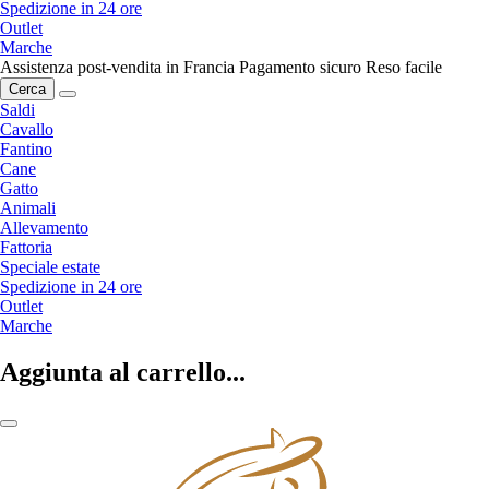
Spedizione in 24 ore
Outlet
Marche
Assistenza post-vendita in Francia
Pagamento sicuro
Reso facile
Cerca
Saldi
Cavallo
Fantino
Cane
Gatto
Animali
Allevamento
Fattoria
Speciale estate
Spedizione in 24 ore
Outlet
Marche
Aggiunta al carrello...