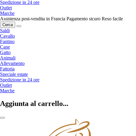
Spedizione in 24 ore
Outlet
Marche
Assistenza post-vendita in Francia
Pagamento sicuro
Reso facile
Cerca
Saldi
Cavallo
Fantino
Cane
Gatto
Animali
Allevamento
Fattoria
Speciale estate
Spedizione in 24 ore
Outlet
Marche
Aggiunta al carrello...