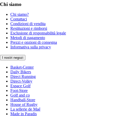
Chi siamo
Chi siamo?
Contattaci
Condizioni di vendita
Restituzioni e rimborsi
Esclusione di responsabilità legale
Metodi di pagamento
Prezzi e opzioni di consegna
Informativa sulla privacy
I nostri negozi
Basket-Center
Daily Bikers
Direct Running
Direct-Volley
Espace Golf
Foot-Store
Golf and co
Handball-Store
House of Rugby
La sellerie de Maé
Made in Paradis