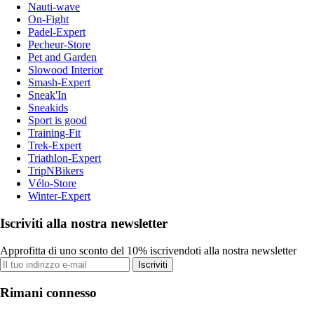
Nauti-wave
On-Fight
Padel-Expert
Pecheur-Store
Pet and Garden
Slowood Interior
Smash-Expert
Sneak'In
Sneakids
Sport is good
Training-Fit
Trek-Expert
Triathlon-Expert
TripNBikers
Vélo-Store
Winter-Expert
Iscriviti alla nostra newsletter
Approfitta di uno sconto del 10% iscrivendoti alla nostra newsletter
Iscriviti
Rimani connesso