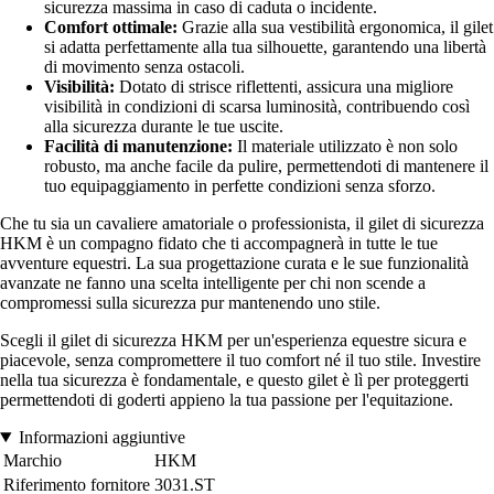
sicurezza massima in caso di caduta o incidente.
Comfort ottimale:
Grazie alla sua vestibilità ergonomica, il gilet
si adatta perfettamente alla tua silhouette, garantendo una libertà
di movimento senza ostacoli.
Visibilità:
Dotato di strisce riflettenti, assicura una migliore
visibilità in condizioni di scarsa luminosità, contribuendo così
alla sicurezza durante le tue uscite.
Facilità di manutenzione:
Il materiale utilizzato è non solo
robusto, ma anche facile da pulire, permettendoti di mantenere il
tuo equipaggiamento in perfette condizioni senza sforzo.
Che tu sia un cavaliere amatoriale o professionista, il gilet di sicurezza
HKM è un compagno fidato che ti accompagnerà in tutte le tue
avventure equestri. La sua progettazione curata e le sue funzionalità
avanzate ne fanno una scelta intelligente per chi non scende a
compromessi sulla sicurezza pur mantenendo uno stile.
Scegli il gilet di sicurezza HKM per un'esperienza equestre sicura e
piacevole, senza compromettere il tuo comfort né il tuo stile. Investire
nella tua sicurezza è fondamentale, e questo gilet è lì per proteggerti
permettendoti di goderti appieno la tua passione per l'equitazione.
Informazioni aggiuntive
Marchio
HKM
Riferimento fornitore
3031.ST