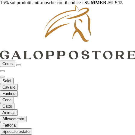
15% sui prodotti anti-mosche con il codice :
SUMMER-FLY15
Cerca
Saldi
Cavallo
Fantino
Cane
Gatto
Animali
Allevamento
Fattoria
Speciale estate