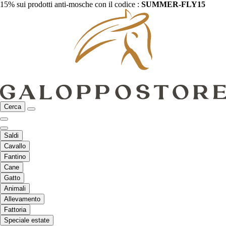
15% sui prodotti anti-mosche con il codice :
SUMMER-FLY15
Cerca
Saldi
Cavallo
Fantino
Cane
Gatto
Animali
Allevamento
Fattoria
Speciale estate