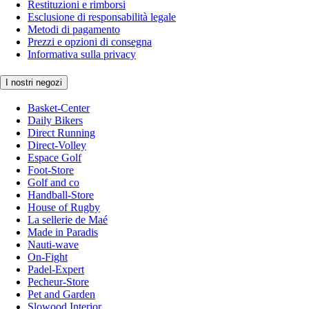
Restituzioni e rimborsi
Esclusione di responsabilità legale
Metodi di pagamento
Prezzi e opzioni di consegna
Informativa sulla privacy
I nostri negozi
Basket-Center
Daily Bikers
Direct Running
Direct-Volley
Espace Golf
Foot-Store
Golf and co
Handball-Store
House of Rugby
La sellerie de Maé
Made in Paradis
Nauti-wave
On-Fight
Padel-Expert
Pecheur-Store
Pet and Garden
Slowood Interior