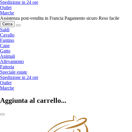
Spedizione in 24 ore
Outlet
Marche
Assistenza post-vendita in Francia
Pagamento sicuro
Reso facile
Cerca
Saldi
Cavallo
Fantino
Cane
Gatto
Animali
Allevamento
Fattoria
Speciale estate
Spedizione in 24 ore
Outlet
Marche
Aggiunta al carrello...