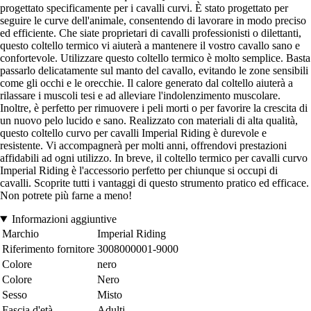
progettato specificamente per i cavalli curvi. È stato progettato per
seguire le curve dell'animale, consentendo di lavorare in modo preciso
ed efficiente. Che siate proprietari di cavalli professionisti o dilettanti,
questo coltello termico vi aiuterà a mantenere il vostro cavallo sano e
confortevole. Utilizzare questo coltello termico è molto semplice. Basta
passarlo delicatamente sul manto del cavallo, evitando le zone sensibili
come gli occhi e le orecchie. Il calore generato dal coltello aiuterà a
rilassare i muscoli tesi e ad alleviare l'indolenzimento muscolare.
Inoltre, è perfetto per rimuovere i peli morti o per favorire la crescita di
un nuovo pelo lucido e sano. Realizzato con materiali di alta qualità,
questo coltello curvo per cavalli Imperial Riding è durevole e
resistente. Vi accompagnerà per molti anni, offrendovi prestazioni
affidabili ad ogni utilizzo. In breve, il coltello termico per cavalli curvo
Imperial Riding è l'accessorio perfetto per chiunque si occupi di
cavalli. Scoprite tutti i vantaggi di questo strumento pratico ed efficace.
Non potrete più farne a meno!
Informazioni aggiuntive
Marchio
Imperial Riding
Riferimento fornitore
3008000001-9000
Colore
nero
Colore
Nero
Sesso
Misto
Fascia d'età
Adulti