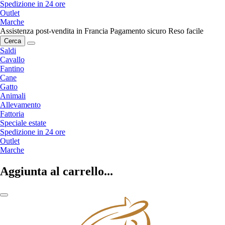
Spedizione in 24 ore
Outlet
Marche
Assistenza post-vendita in Francia
Pagamento sicuro
Reso facile
Cerca
Saldi
Cavallo
Fantino
Cane
Gatto
Animali
Allevamento
Fattoria
Speciale estate
Spedizione in 24 ore
Outlet
Marche
Aggiunta al carrello...