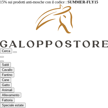
15% sui prodotti anti-mosche con il codice :
SUMMER-FLY15
Cerca
Saldi
Cavallo
Fantino
Cane
Gatto
Animali
Allevamento
Fattoria
Speciale estate