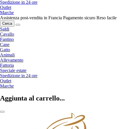
Spedizione in 24 ore
Outlet
Marche
Assistenza post-vendita in Francia
Pagamento sicuro
Reso facile
Cerca
Saldi
Cavallo
Fantino
Cane
Gatto
Animali
Allevamento
Fattoria
Speciale estate
Spedizione in 24 ore
Outlet
Marche
Aggiunta al carrello...