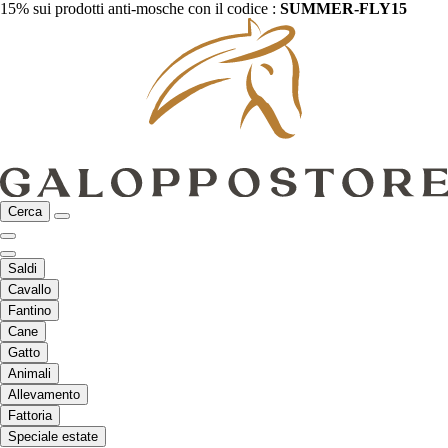
15% sui prodotti anti-mosche con il codice :
SUMMER-FLY15
Cerca
Saldi
Cavallo
Fantino
Cane
Gatto
Animali
Allevamento
Fattoria
Speciale estate