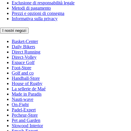
Esclusione di responsabilità legale
Metodi di pagamento
Prezzi e opzioni di consegna
Informativa sulla privacy
I nostri negozi
Basket-Center
Daily Bikers
Direct Running
Direct-Volley
Espace Golf
Foot-Store
Golf and co
Handball-Store
House of Rugby
La sellerie de Maé
Made in Paradis
Nauti-wave
On-Fight
Padel-Expert
Pecheur-Store
Pet and Garden
Slowood Interior
Smash-Expert