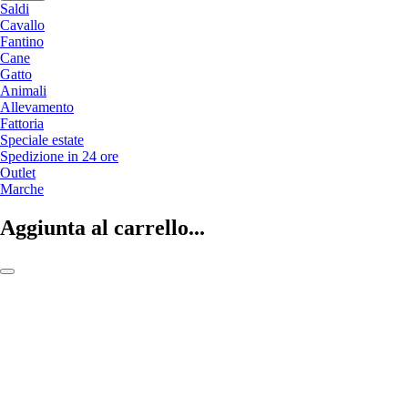
Saldi
Cavallo
Fantino
Cane
Gatto
Animali
Allevamento
Fattoria
Speciale estate
Spedizione in 24 ore
Outlet
Marche
Aggiunta al carrello...