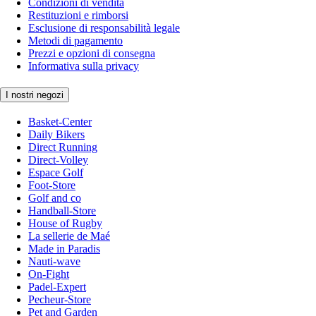
Condizioni di vendita
Restituzioni e rimborsi
Esclusione di responsabilità legale
Metodi di pagamento
Prezzi e opzioni di consegna
Informativa sulla privacy
I nostri negozi
Basket-Center
Daily Bikers
Direct Running
Direct-Volley
Espace Golf
Foot-Store
Golf and co
Handball-Store
House of Rugby
La sellerie de Maé
Made in Paradis
Nauti-wave
On-Fight
Padel-Expert
Pecheur-Store
Pet and Garden