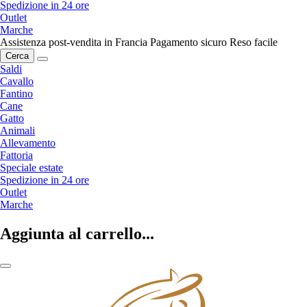
Spedizione in 24 ore
Outlet
Marche
Assistenza post-vendita in Francia
Pagamento sicuro
Reso facile
Cerca
Saldi
Cavallo
Fantino
Cane
Gatto
Animali
Allevamento
Fattoria
Speciale estate
Spedizione in 24 ore
Outlet
Marche
Aggiunta al carrello...