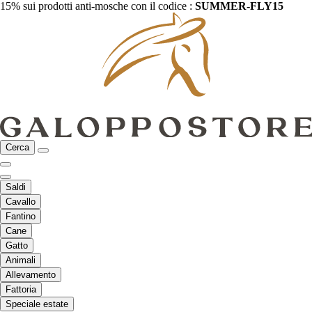
15% sui prodotti anti-mosche con il codice :
SUMMER-FLY15
Cerca
Saldi
Cavallo
Fantino
Cane
Gatto
Animali
Allevamento
Fattoria
Speciale estate