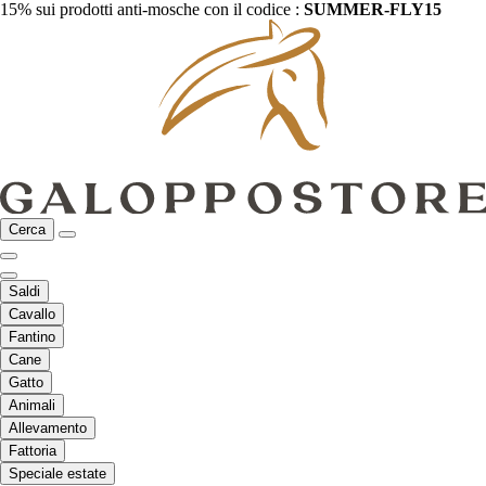
15% sui prodotti anti-mosche con il codice :
SUMMER-FLY15
Cerca
Saldi
Cavallo
Fantino
Cane
Gatto
Animali
Allevamento
Fattoria
Speciale estate