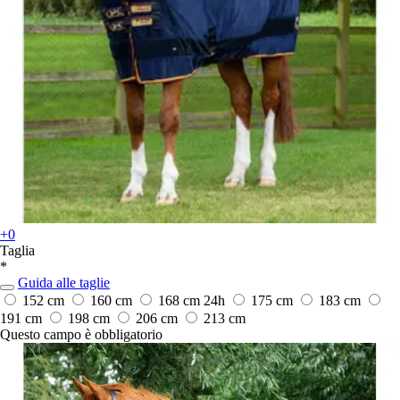
+0
Taglia
*
Guida alle taglie
152 cm
160 cm
168 cm
24h
175 cm
183 cm
191 cm
198 cm
206 cm
213 cm
Questo campo è obbligatorio