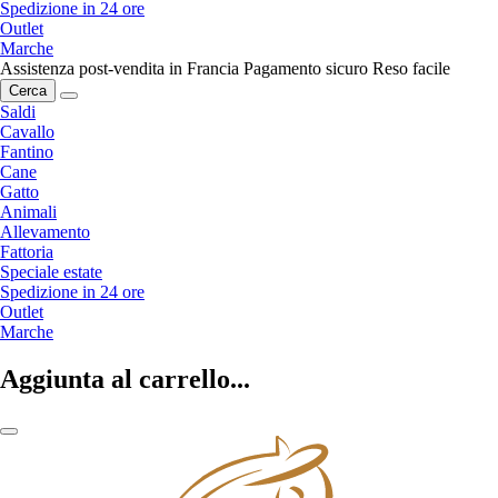
Spedizione in 24 ore
Outlet
Marche
Assistenza post-vendita in Francia
Pagamento sicuro
Reso facile
Cerca
Saldi
Cavallo
Fantino
Cane
Gatto
Animali
Allevamento
Fattoria
Speciale estate
Spedizione in 24 ore
Outlet
Marche
Aggiunta al carrello...