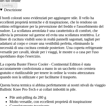
del tuo ordine
Loading...
Descrizione
I bordi colorati sono evidenziati per aggiungere stile. Il vello ha
eccellenti proprietà termiche e di traspirazione, che lo rendono un
ottimo refrigeratore per la prevenzione del freddo e l'assorbimento del
sudore. La scollatura arrotolata è una caratteristica di comfort, che
allevia la pressione sul garrese ed evita una scollatura restrittiva. Le
linee di cucitura visibili sono in realtà pannelli sagomati, tagliati per
adattarsi al corpo e creare una vestibilità perfetta, eliminando la
necessità di una cucitura centrale posteriore. Una coperta refrigerante
versatile per cavalli, ideale per i viaggi, le mostre o a casa per l'uso
quotidiano dopo l'esercizio.
La coperta Buster Fleece Cooler - Continental Edition è stata
accuratamente confezionata a mano in un sacchetto con cerniera
gratuito e riutilizzabile per tenere in ordine la vostra attrezzatura
quando non la utilizzate e per facilitarne il trasporto.
Questa borsa termica si abbina perfettamente ai nostri stivali da viaggio
Ballistic Knee Pro-Tech e ai collari imbottiti in pile.
Pile anti-pilling da 280 g
Molto versatile, con eccellenti proprietà di traspirazione
Completamente traspirante