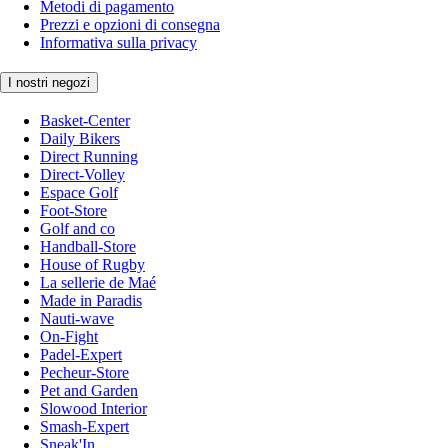
Metodi di pagamento
Prezzi e opzioni di consegna
Informativa sulla privacy
I nostri negozi
Basket-Center
Daily Bikers
Direct Running
Direct-Volley
Espace Golf
Foot-Store
Golf and co
Handball-Store
House of Rugby
La sellerie de Maé
Made in Paradis
Nauti-wave
On-Fight
Padel-Expert
Pecheur-Store
Pet and Garden
Slowood Interior
Smash-Expert
Sneak'In