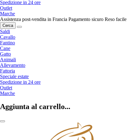
Spedizione in 24 ore
Outlet
Marche
Assistenza post-vendita in Francia
Pagamento sicuro
Reso facile
Cerca
Saldi
Cavallo
Fantino
Cane
Gatto
Animali
Allevamento
Fattoria
Speciale estate
Spedizione in 24 ore
Outlet
Marche
Aggiunta al carrello...