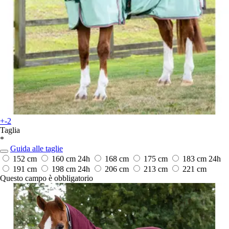
+-2
Taglia
*
Guida alle taglie
152 cm
160 cm
24h
168 cm
175 cm
183 cm
24h
191 cm
198 cm
24h
206 cm
213 cm
221 cm
Questo campo è obbligatorio