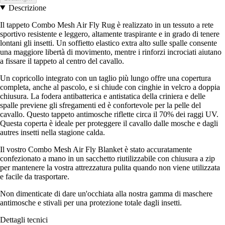
Descrizione
Il tappeto Combo Mesh Air Fly Rug è realizzato in un tessuto a rete
sportivo resistente e leggero, altamente traspirante e in grado di tenere
lontani gli insetti. Un soffietto elastico extra alto sulle spalle consente
una maggiore libertà di movimento, mentre i rinforzi incrociati aiutano
a fissare il tappeto al centro del cavallo.
Un copricollo integrato con un taglio più lungo offre una copertura
completa, anche al pascolo, e si chiude con cinghie in velcro a doppia
chiusura. La fodera antibatterica e antistatica della criniera e delle
spalle previene gli sfregamenti ed è confortevole per la pelle del
cavallo. Questo tappeto antimosche riflette circa il 70% dei raggi UV.
Questa coperta è ideale per proteggere il cavallo dalle mosche e dagli
autres insetti nella stagione calda.
Il vostro Combo Mesh Air Fly Blanket è stato accuratamente
confezionato a mano in un sacchetto riutilizzabile con chiusura a zip
per mantenere la vostra attrezzatura pulita quando non viene utilizzata
e facile da trasportare.
Non dimenticate di dare un'occhiata alla nostra gamma di maschere
antimosche e stivali per una protezione totale dagli insetti.
Dettagli tecnici