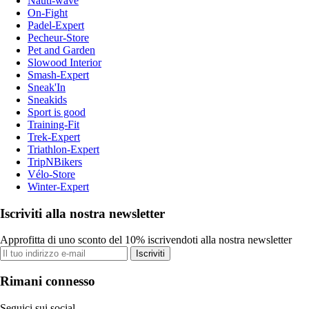
Nauti-wave
On-Fight
Padel-Expert
Pecheur-Store
Pet and Garden
Slowood Interior
Smash-Expert
Sneak'In
Sneakids
Sport is good
Training-Fit
Trek-Expert
Triathlon-Expert
TripNBikers
Vélo-Store
Winter-Expert
Iscriviti alla nostra newsletter
Approfitta di uno sconto del 10% iscrivendoti alla nostra newsletter
Iscriviti
Rimani connesso
Seguici sui social