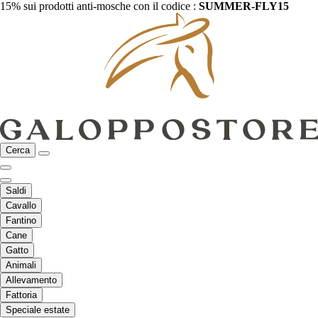
15% sui prodotti anti-mosche con il codice :
SUMMER-FLY15
Cerca
Saldi
Cavallo
Fantino
Cane
Gatto
Animali
Allevamento
Fattoria
Speciale estate