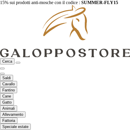
15% sui prodotti anti-mosche con il codice :
SUMMER-FLY15
Cerca
Saldi
Cavallo
Fantino
Cane
Gatto
Animali
Allevamento
Fattoria
Speciale estate