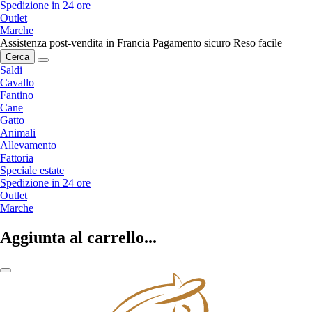
Spedizione in 24 ore
Outlet
Marche
Assistenza post-vendita in Francia
Pagamento sicuro
Reso facile
Cerca
Saldi
Cavallo
Fantino
Cane
Gatto
Animali
Allevamento
Fattoria
Speciale estate
Spedizione in 24 ore
Outlet
Marche
Aggiunta al carrello...