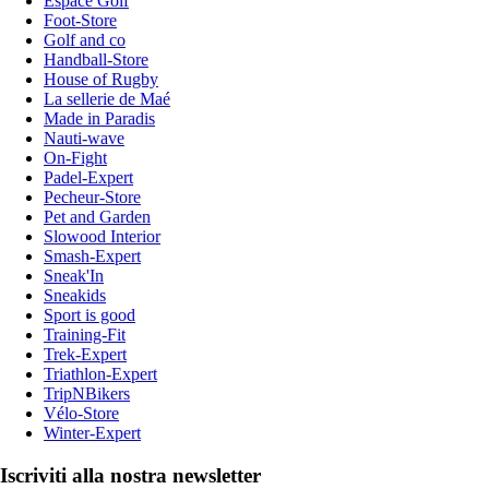
Espace Golf
Foot-Store
Golf and co
Handball-Store
House of Rugby
La sellerie de Maé
Made in Paradis
Nauti-wave
On-Fight
Padel-Expert
Pecheur-Store
Pet and Garden
Slowood Interior
Smash-Expert
Sneak'In
Sneakids
Sport is good
Training-Fit
Trek-Expert
Triathlon-Expert
TripNBikers
Vélo-Store
Winter-Expert
Iscriviti alla nostra newsletter