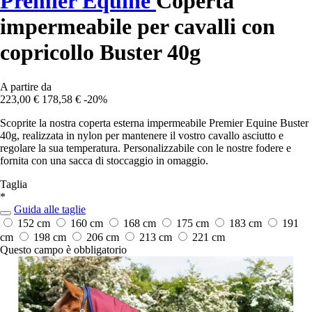
Premier Equine
Coperta
impermeabile per cavalli con
copricollo Buster 40g
A partire da
223,00 €
178,58 €
-20%
Scoprite la nostra coperta esterna impermeabile Premier Equine Buster
40g, realizzata in nylon per mantenere il vostro cavallo asciutto e
regolare la sua temperatura. Personalizzabile con le nostre fodere e
fornita con una sacca di stoccaggio in omaggio.
Taglia
*
Guida alle taglie
152 cm
160 cm
168 cm
175 cm
183 cm
191
cm
198 cm
206 cm
213 cm
221 cm
Questo campo è obbligatorio