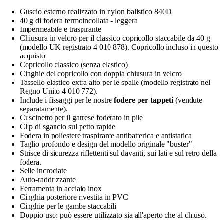
Guscio esterno realizzato in nylon balistico 840D
40 g di fodera termoincollata - leggera
Impermeabile e traspirante
Chiusura in velcro per il classico copricollo staccabile da 40 g
(modello UK registrato 4 010 878). Copricollo incluso in questo
acquisto
Copricollo classico (senza elastico)
Cinghie del copricollo con doppia chiusura in velcro
Tassello elastico extra alto per le spalle (modello registrato nel
Regno Unito 4 010 772).
Include i fissaggi per le nostre
fodere per tappeti
(vendute
separatamente).
Cuscinetto per il garrese foderato in pile
Clip di sgancio sul petto rapide
Fodera in poliestere traspirante antibatterica e antistatica
Taglio profondo e design del modello originale "buster".
Strisce di sicurezza riflettenti sul davanti, sui lati e sul retro della
fodera.
Selle incrociate
Auto-raddrizzante
Ferramenta in acciaio inox
Cinghia posteriore rivestita in PVC
Cinghie per le gambe staccabili
Doppio uso: può essere utilizzato sia all'aperto che al chiuso.