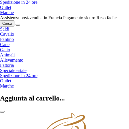
Spedizione in 24 ore
Outlet
Marche
Assistenza post-vendita in Francia
Pagamento sicuro
Reso facile
Cerca
Saldi
Cavallo
Fantino
Cane
Gatto
Animali
Allevamento
Fattoria
Speciale estate
Spedizione in 24 ore
Outlet
Marche
Aggiunta al carrello...