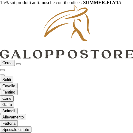
15% sui prodotti anti-mosche con il codice :
SUMMER-FLY15
Cerca
Saldi
Cavallo
Fantino
Cane
Gatto
Animali
Allevamento
Fattoria
Speciale estate