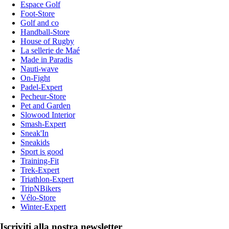
Espace Golf
Foot-Store
Golf and co
Handball-Store
House of Rugby
La sellerie de Maé
Made in Paradis
Nauti-wave
On-Fight
Padel-Expert
Pecheur-Store
Pet and Garden
Slowood Interior
Smash-Expert
Sneak'In
Sneakids
Sport is good
Training-Fit
Trek-Expert
Triathlon-Expert
TripNBikers
Vélo-Store
Winter-Expert
Iscriviti alla nostra newsletter