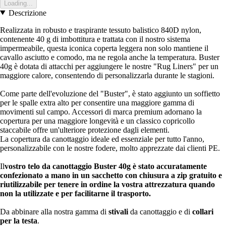
Loading...
Descrizione
Realizzata in robusto e traspirante tessuto balistico 840D nylon,
contenente 40 g di imbottitura e trattata con il nostro sistema
impermeabile, questa iconica coperta leggera non solo mantiene il
cavallo asciutto e comodo, ma ne regola anche la temperatura. Buster
40g è dotata di attacchi per aggiungere le nostre "Rug Liners" per un
maggiore calore, consentendo di personalizzarla durante le stagioni.
Come parte dell'evoluzione del "Buster", è stato aggiunto un soffietto
per le spalle extra alto per consentire una maggiore gamma di
movimenti sul campo. Accessori di marca premium adornano la
copertura per una maggiore longevità e un classico copricollo
staccabile offre un'ulteriore protezione dagli elementi.
La copertura da canottaggio ideale ed essenziale per tutto l'anno,
personalizzabile con le nostre fodere, molto apprezzate dai clienti PE.
Il
vostro telo da canottaggio Buster 40g è stato accuratamente
confezionato a mano in un sacchetto con chiusura a zip gratuito e
riutilizzabile per tenere in ordine la vostra attrezzatura quando
non la utilizzate e per facilitarne il trasporto.
Da abbinare alla nostra gamma di
stivali
da canottaggio e di
collari
per la testa
.