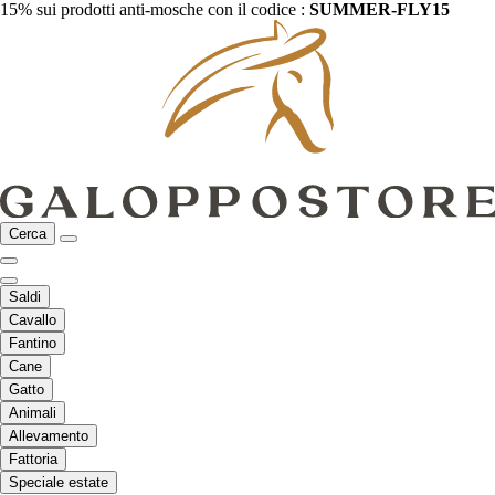
15% sui prodotti anti-mosche con il codice :
SUMMER-FLY15
Cerca
Saldi
Cavallo
Fantino
Cane
Gatto
Animali
Allevamento
Fattoria
Speciale estate