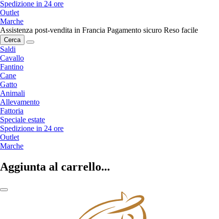
Spedizione in 24 ore
Outlet
Marche
Assistenza post-vendita in Francia
Pagamento sicuro
Reso facile
Cerca
Saldi
Cavallo
Fantino
Cane
Gatto
Animali
Allevamento
Fattoria
Speciale estate
Spedizione in 24 ore
Outlet
Marche
Aggiunta al carrello...