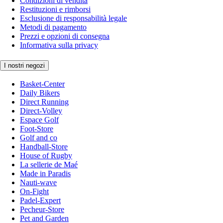
Condizioni di vendita
Restituzioni e rimborsi
Esclusione di responsabilità legale
Metodi di pagamento
Prezzi e opzioni di consegna
Informativa sulla privacy
I nostri negozi
Basket-Center
Daily Bikers
Direct Running
Direct-Volley
Espace Golf
Foot-Store
Golf and co
Handball-Store
House of Rugby
La sellerie de Maé
Made in Paradis
Nauti-wave
On-Fight
Padel-Expert
Pecheur-Store
Pet and Garden