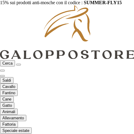
15% sui prodotti anti-mosche con il codice :
SUMMER-FLY15
Cerca
Saldi
Cavallo
Fantino
Cane
Gatto
Animali
Allevamento
Fattoria
Speciale estate