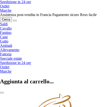
Spedizione in 24 ore
Outlet
Marche
Assistenza post-vendita in Francia
Pagamento sicuro
Reso facile
Cerca
Saldi
Cavallo
Fantino
Cane
Gatto
Animali
Allevamento
Fattoria
Speciale estate
Spedizione in 24 ore
Outlet
Marche
Aggiunta al carrello...