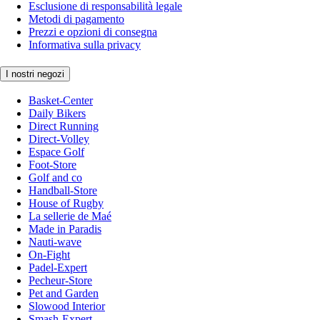
Esclusione di responsabilità legale
Metodi di pagamento
Prezzi e opzioni di consegna
Informativa sulla privacy
I nostri negozi
Basket-Center
Daily Bikers
Direct Running
Direct-Volley
Espace Golf
Foot-Store
Golf and co
Handball-Store
House of Rugby
La sellerie de Maé
Made in Paradis
Nauti-wave
On-Fight
Padel-Expert
Pecheur-Store
Pet and Garden
Slowood Interior
Smash-Expert