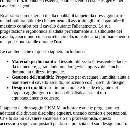
combina funzionalità ed estetica, soddisfacendo così le esigenze dei
cavalieri esigenti.
Realizzato con materiali di alta qualità, il tappeto da dressaggio offre
un'imbottitura ottimale che permette di assorbire gli urti e garantire il
massimo comfort per il cavallo durante l'allenamento. La sua
progettazione ergonomica si adatta perfettamente alla silhouette del
cavallo, assicurando una corretta circolazione dell'aria pur mantenendo
una posizione stabile durante l'uso.
Le caratteristiche di questo tappeto includono :
Materiali performanti:
Il tessuto utilizzato è resistente e facile
da mantenere, garantendo una longevità apprezzabile anche
durante un utilizzo frequente.
Gestione dell'umidità:
Progettato per evacuare l'umidità, aiuta a
mantenere il cavallo asciutto, riducendo così i rischi di disagio.
Design di qualità:
Le finiture curate e lo stile elegante del
tappeto aggiungono un tocco di sofisticatezza al tuo
equipaggiamento equestre.
Il tappeto da dressaggio HKM Manchester è anche progettato per
adattarsi alle diverse discipline equestri, unendo comfort e prestazioni.
Che tu sia un cavaliere amatoriale o un professionista, questo
accessorio saprà conquistarti per la sua praticità e il suo design curato.