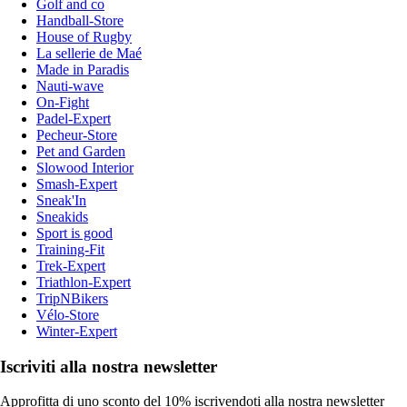
Golf and co
Handball-Store
House of Rugby
La sellerie de Maé
Made in Paradis
Nauti-wave
On-Fight
Padel-Expert
Pecheur-Store
Pet and Garden
Slowood Interior
Smash-Expert
Sneak'In
Sneakids
Sport is good
Training-Fit
Trek-Expert
Triathlon-Expert
TripNBikers
Vélo-Store
Winter-Expert
Iscriviti alla nostra newsletter
Approfitta di uno sconto del 10% iscrivendoti alla nostra newsletter