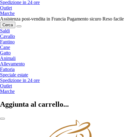
Spedizione in 24 ore
Outlet
Marche
Assistenza post-vendita in Francia
Pagamento sicuro
Reso facile
Cerca
Saldi
Cavallo
Fantino
Cane
Gatto
Animali
Allevamento
Fattoria
Speciale estate
Spedizione in 24 ore
Outlet
Marche
Aggiunta al carrello...