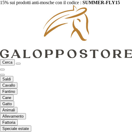
15% sui prodotti anti-mosche con il codice :
SUMMER-FLY15
Cerca
Saldi
Cavallo
Fantino
Cane
Gatto
Animali
Allevamento
Fattoria
Speciale estate