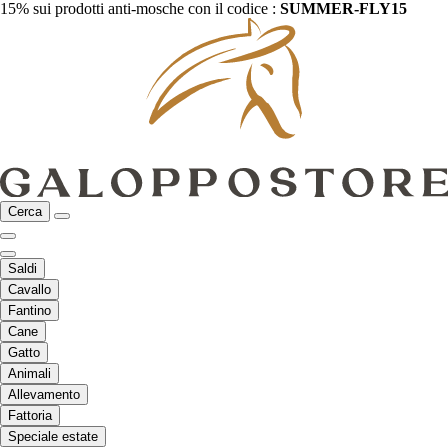
15% sui prodotti anti-mosche con il codice :
SUMMER-FLY15
Cerca
Saldi
Cavallo
Fantino
Cane
Gatto
Animali
Allevamento
Fattoria
Speciale estate