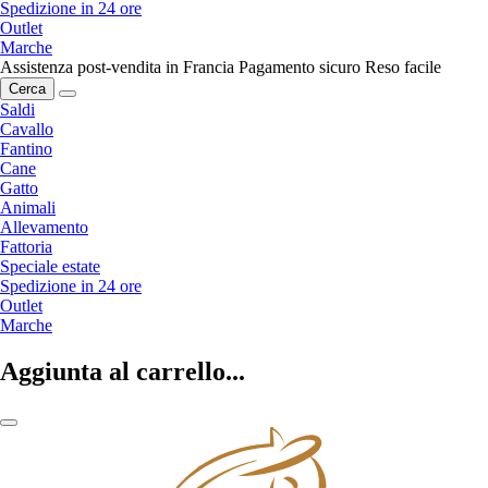
Spedizione in 24 ore
Outlet
Marche
Assistenza post-vendita in Francia
Pagamento sicuro
Reso facile
Cerca
Saldi
Cavallo
Fantino
Cane
Gatto
Animali
Allevamento
Fattoria
Speciale estate
Spedizione in 24 ore
Outlet
Marche
Aggiunta al carrello...