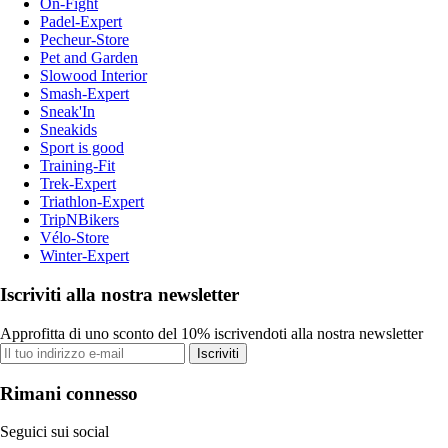
On-Fight
Padel-Expert
Pecheur-Store
Pet and Garden
Slowood Interior
Smash-Expert
Sneak'In
Sneakids
Sport is good
Training-Fit
Trek-Expert
Triathlon-Expert
TripNBikers
Vélo-Store
Winter-Expert
Iscriviti alla nostra newsletter
Approfitta di uno sconto del 10% iscrivendoti alla nostra newsletter
Iscriviti
Rimani connesso
Seguici sui social