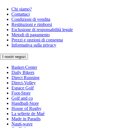
Chi siamo?
Contattaci
Condizioni di vendita
Restituzioni e rimborsi
Esclusione di responsabilità legale
Metodi di pagamento
Prezzi e opzioni di consegna
Informativa sulla privacy
I nostri negozi
Basket-Center
Daily Bikers
Direct Running
Direct-Volley
Espace Golf
Foot-Store
Golf and co
Handball-Store
House of Rugby
La sellerie de Maé
Made in Paradis
Nauti-wave