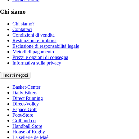
Chi siamo
Chi siamo?
Contattaci
Condizioni di vendita
Restituzioni e rimborsi
Esclusione di responsabilità legale
Metodi di pagamento
Prezzi e opzioni di consegna
Informativa sulla privacy
I nostri negozi
Basket-Center
Daily Bikers
Direct Running
Direct-Volley
Espace Golf
Foot-Store
Golf and co
Handball-Store
House of Rugby
La sellerie de Maé