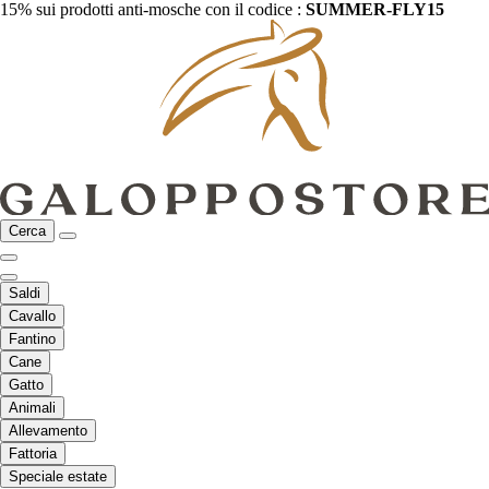
15% sui prodotti anti-mosche con il codice :
SUMMER-FLY15
Cerca
Saldi
Cavallo
Fantino
Cane
Gatto
Animali
Allevamento
Fattoria
Speciale estate