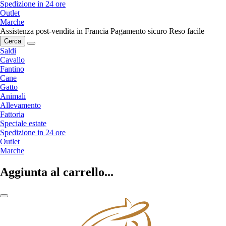
Spedizione in 24 ore
Outlet
Marche
Assistenza post-vendita in Francia
Pagamento sicuro
Reso facile
Cerca
Saldi
Cavallo
Fantino
Cane
Gatto
Animali
Allevamento
Fattoria
Speciale estate
Spedizione in 24 ore
Outlet
Marche
Aggiunta al carrello...