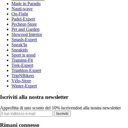
Made in Paradis
Nauti-wave
On-Fight
Padel-Expert
Pecheur-Store
Pet and Garden
Slowood Interior
Smash-Expert
Sneak'In
Sneakids
Sport is good
Training-Fit
Trek-Expert
Triathlon-Expert
TripNBikers
Vélo-Store
Winter-Expert
Iscriviti alla nostra newsletter
Approfitta di uno sconto del 10% iscrivendoti alla nostra newsletter
Iscriviti
Rimani connesso