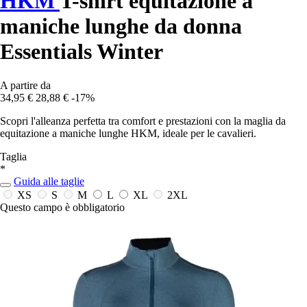
HKM
T-shirt equitazione a
maniche lunghe da donna
Essentials Winter
A partire da
34,95 €
28,88 €
-17%
Scopri l'alleanza perfetta tra comfort e prestazioni con la maglia da
equitazione a maniche lunghe HKM, ideale per le cavalieri.
Taglia
*
Guida alle taglie
XS
S
M
L
XL
2XL
Questo campo è obbligatorio