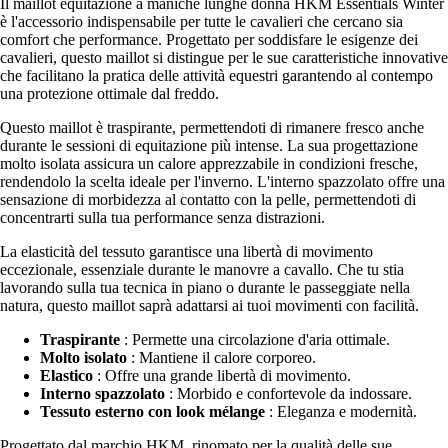
Il maillot equitazione a maniche lunghe donna HKM Essentials Winter
è l'accessorio indispensabile per tutte le cavalieri che cercano sia
comfort che performance. Progettato per soddisfare le esigenze dei
cavalieri, questo maillot si distingue per le sue caratteristiche innovative
che facilitano la pratica delle attività equestri garantendo al contempo
una protezione ottimale dal freddo.
Questo maillot è traspirante, permettendoti di rimanere fresco anche
durante le sessioni di equitazione più intense. La sua progettazione
molto isolata assicura un calore apprezzabile in condizioni fresche,
rendendolo la scelta ideale per l'inverno. L'interno spazzolato offre una
sensazione di morbidezza al contatto con la pelle, permettendoti di
concentrarti sulla tua performance senza distrazioni.
La elasticità del tessuto garantisce una libertà di movimento
eccezionale, essenziale durante le manovre a cavallo. Che tu stia
lavorando sulla tua tecnica in piano o durante le passeggiate nella
natura, questo maillot saprà adattarsi ai tuoi movimenti con facilità.
Traspirante
: Permette una circolazione d'aria ottimale.
Molto isolato
: Mantiene il calore corporeo.
Elastico
: Offre una grande libertà di movimento.
Interno spazzolato
: Morbido e confortevole da indossare.
Tessuto esterno con look mélange
: Eleganza e modernità.
Progettato dal marchio HKM, rinomato per la qualità delle sue