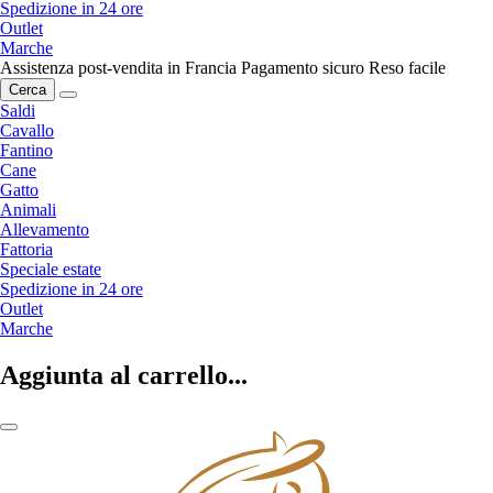
Spedizione in 24 ore
Outlet
Marche
Assistenza post-vendita in Francia
Pagamento sicuro
Reso facile
Cerca
Saldi
Cavallo
Fantino
Cane
Gatto
Animali
Allevamento
Fattoria
Speciale estate
Spedizione in 24 ore
Outlet
Marche
Aggiunta al carrello...