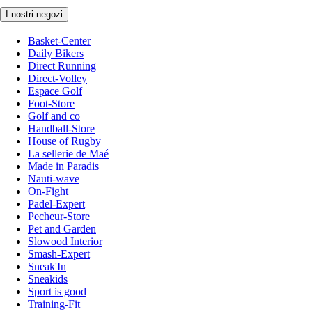
I nostri negozi
Basket-Center
Daily Bikers
Direct Running
Direct-Volley
Espace Golf
Foot-Store
Golf and co
Handball-Store
House of Rugby
La sellerie de Maé
Made in Paradis
Nauti-wave
On-Fight
Padel-Expert
Pecheur-Store
Pet and Garden
Slowood Interior
Smash-Expert
Sneak'In
Sneakids
Sport is good
Training-Fit