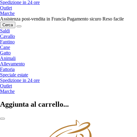
Spedizione in 24 ore
Outlet
Marche
Assistenza post-vendita in Francia
Pagamento sicuro
Reso facile
Cerca
Saldi
Cavallo
Fantino
Cane
Gatto
Animali
Allevamento
Fattoria
Speciale estate
Spedizione in 24 ore
Outlet
Marche
Aggiunta al carrello...