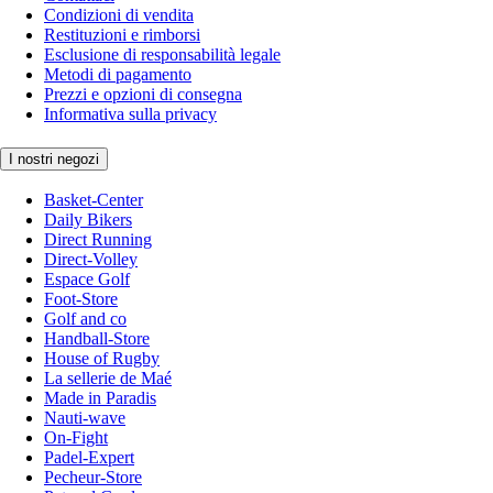
Condizioni di vendita
Restituzioni e rimborsi
Esclusione di responsabilità legale
Metodi di pagamento
Prezzi e opzioni di consegna
Informativa sulla privacy
I nostri negozi
Basket-Center
Daily Bikers
Direct Running
Direct-Volley
Espace Golf
Foot-Store
Golf and co
Handball-Store
House of Rugby
La sellerie de Maé
Made in Paradis
Nauti-wave
On-Fight
Padel-Expert
Pecheur-Store