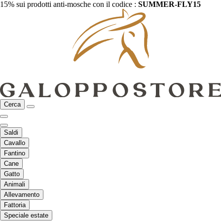
15% sui prodotti anti-mosche con il codice :
SUMMER-FLY15
Cerca
Saldi
Cavallo
Fantino
Cane
Gatto
Animali
Allevamento
Fattoria
Speciale estate