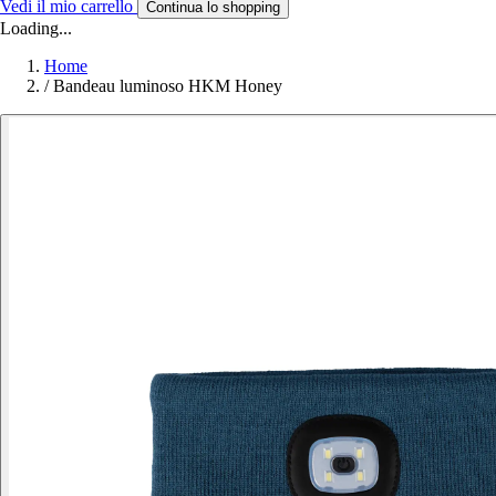
Vedi il mio carrello
Continua lo shopping
Loading...
Home
/
Bandeau luminoso HKM Honey