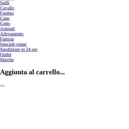
Saldi
Cavallo
Fantino
Cane
Gatto
Animali
Allevamento
Fattoria
Speciale estate
Spedizione in 24 ore
Outlet
Marche
Aggiunta al carrello...