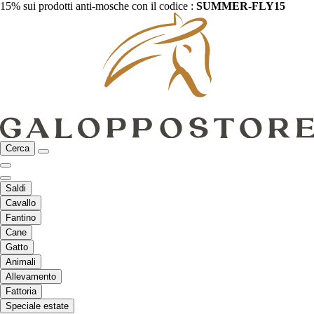
15% sui prodotti anti-mosche con il codice :
SUMMER-FLY15
Cerca
Saldi
Cavallo
Fantino
Cane
Gatto
Animali
Allevamento
Fattoria
Speciale estate