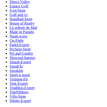
Direct-Volley
Espace Golf
Foot-Store
Golf and co
Handball-Store
House of Rugby
La sellerie de Maé
Made in Paradis
Nauti-wave
On-Fight
Padel-Expert
Pecheur-Store
Pet and Garden
Slowood Interior
Smash-Expert
Sneak'In
Sneakids
Sport is good
Training-Fit
Trek-Expert
Triathlon-Expert
TripNBikers
Vélo-Store
Winter-Expert