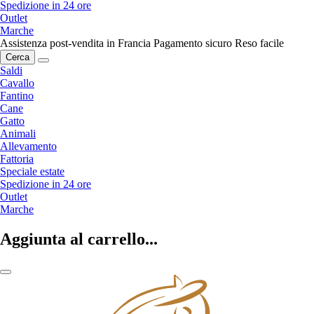
Spedizione in 24 ore
Outlet
Marche
Assistenza post-vendita in Francia
Pagamento sicuro
Reso facile
Cerca
Saldi
Cavallo
Fantino
Cane
Gatto
Animali
Allevamento
Fattoria
Speciale estate
Spedizione in 24 ore
Outlet
Marche
Aggiunta al carrello...