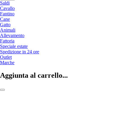
Saldi
Cavallo
Fantino
Cane
Gatto
Animali
Allevamento
Fattoria
Speciale estate
Spedizione in 24 ore
Outlet
Marche
Aggiunta al carrello...