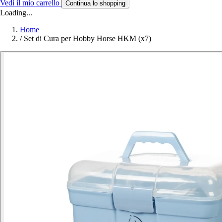
Vedi il mio carrello
Continua lo shopping
Loading...
Home
/
Set di Cura per Hobby Horse HKM (x7)