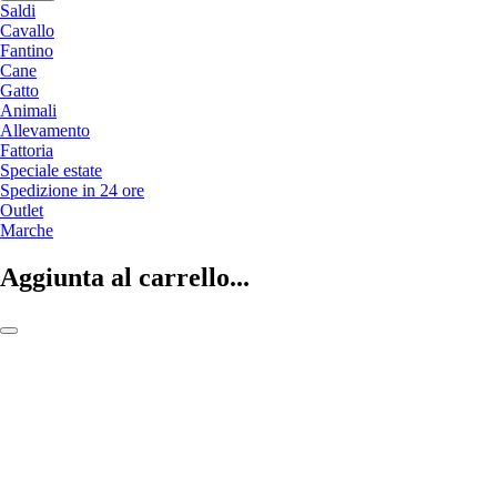
Saldi
Cavallo
Fantino
Cane
Gatto
Animali
Allevamento
Fattoria
Speciale estate
Spedizione in 24 ore
Outlet
Marche
Aggiunta al carrello...