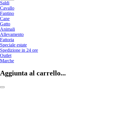
Saldi
Cavallo
Fantino
Cane
Gatto
Animali
Allevamento
Fattoria
Speciale estate
Spedizione in 24 ore
Outlet
Marche
Aggiunta al carrello...