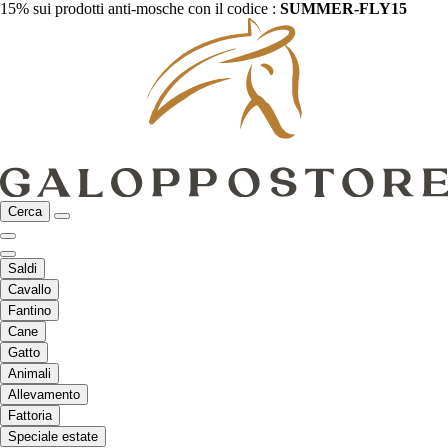
15% sui prodotti anti-mosche con il codice :
SUMMER-FLY15
Cerca
Saldi
Cavallo
Fantino
Cane
Gatto
Animali
Allevamento
Fattoria
Speciale estate