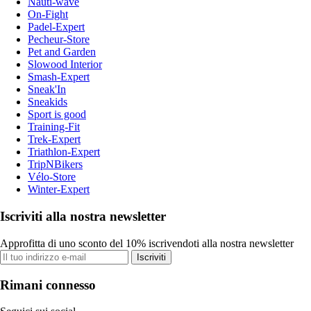
Nauti-wave
On-Fight
Padel-Expert
Pecheur-Store
Pet and Garden
Slowood Interior
Smash-Expert
Sneak'In
Sneakids
Sport is good
Training-Fit
Trek-Expert
Triathlon-Expert
TripNBikers
Vélo-Store
Winter-Expert
Iscriviti alla nostra newsletter
Approfitta di uno sconto del 10% iscrivendoti alla nostra newsletter
Iscriviti
Rimani connesso