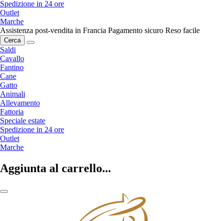
Spedizione in 24 ore
Outlet
Marche
Assistenza post-vendita in Francia
Pagamento sicuro
Reso facile
Cerca
Saldi
Cavallo
Fantino
Cane
Gatto
Animali
Allevamento
Fattoria
Speciale estate
Spedizione in 24 ore
Outlet
Marche
Aggiunta al carrello...