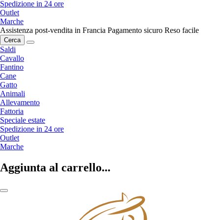
Spedizione in 24 ore
Outlet
Marche
Assistenza post-vendita in Francia
Pagamento sicuro
Reso facile
Cerca
Saldi
Cavallo
Fantino
Cane
Gatto
Animali
Allevamento
Fattoria
Speciale estate
Spedizione in 24 ore
Outlet
Marche
Aggiunta al carrello...