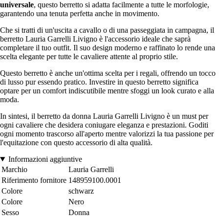
universale
, questo berretto si adatta facilmente a tutte le morfologie,
garantendo una tenuta perfetta anche in movimento.
Che si tratti di un'uscita a cavallo o di una passeggiata in campagna, il
berretto Lauria Garrelli Livigno è l'accessorio ideale che saprà
completare il tuo outfit. Il suo design moderno e raffinato lo rende una
scelta elegante per tutte le cavaliere attente al proprio stile.
Questo berretto è anche un'ottima scelta per i regali, offrendo un tocco
di lusso pur essendo pratico. Investire in questo berretto significa
optare per un comfort indiscutibile mentre sfoggi un look curato e alla
moda.
In sintesi, il berretto da donna Lauria Garrelli Livigno è un must per
ogni cavaliere che desidera coniugare eleganza e prestazioni. Goditi
ogni momento trascorso all'aperto mentre valorizzi la tua passione per
l'equitazione con questo accessorio di alta qualità.
Informazioni aggiuntive
Marchio
Lauria Garrelli
Riferimento fornitore
148959100.0001
Colore
schwarz
Colore
Nero
Sesso
Donna