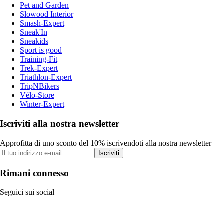
Pet and Garden
Slowood Interior
Smash-Expert
Sneak'In
Sneakids
Sport is good
Training-Fit
Trek-Expert
Triathlon-Expert
TripNBikers
Vélo-Store
Winter-Expert
Iscriviti alla nostra newsletter
Approfitta di uno sconto del 10% iscrivendoti alla nostra newsletter
Iscriviti
Rimani connesso
Seguici sui social