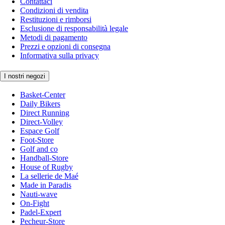
Contattaci
Condizioni di vendita
Restituzioni e rimborsi
Esclusione di responsabilità legale
Metodi di pagamento
Prezzi e opzioni di consegna
Informativa sulla privacy
I nostri negozi
Basket-Center
Daily Bikers
Direct Running
Direct-Volley
Espace Golf
Foot-Store
Golf and co
Handball-Store
House of Rugby
La sellerie de Maé
Made in Paradis
Nauti-wave
On-Fight
Padel-Expert
Pecheur-Store