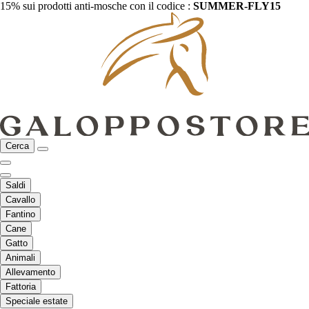
15% sui prodotti anti-mosche con il codice :
SUMMER-FLY15
Cerca
Saldi
Cavallo
Fantino
Cane
Gatto
Animali
Allevamento
Fattoria
Speciale estate