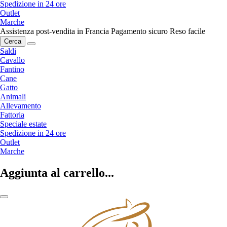
Spedizione in 24 ore
Outlet
Marche
Assistenza post-vendita in Francia
Pagamento sicuro
Reso facile
Cerca
Saldi
Cavallo
Fantino
Cane
Gatto
Animali
Allevamento
Fattoria
Speciale estate
Spedizione in 24 ore
Outlet
Marche
Aggiunta al carrello...