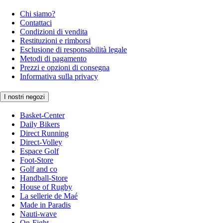
Chi siamo?
Contattaci
Condizioni di vendita
Restituzioni e rimborsi
Esclusione di responsabilità legale
Metodi di pagamento
Prezzi e opzioni di consegna
Informativa sulla privacy
I nostri negozi
Basket-Center
Daily Bikers
Direct Running
Direct-Volley
Espace Golf
Foot-Store
Golf and co
Handball-Store
House of Rugby
La sellerie de Maé
Made in Paradis
Nauti-wave
On-Fight