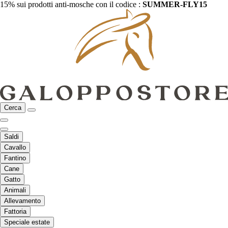
15% sui prodotti anti-mosche con il codice :
SUMMER-FLY15
Cerca
Saldi
Cavallo
Fantino
Cane
Gatto
Animali
Allevamento
Fattoria
Speciale estate