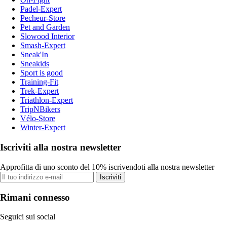
Padel-Expert
Pecheur-Store
Pet and Garden
Slowood Interior
Smash-Expert
Sneak'In
Sneakids
Sport is good
Training-Fit
Trek-Expert
Triathlon-Expert
TripNBikers
Vélo-Store
Winter-Expert
Iscriviti alla nostra newsletter
Approfitta di uno sconto del 10% iscrivendoti alla nostra newsletter
Iscriviti
Rimani connesso
Seguici sui social