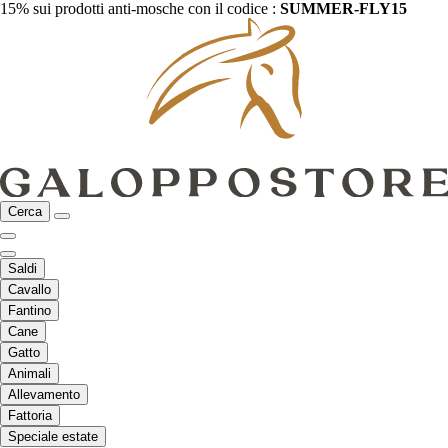
15% sui prodotti anti-mosche con il codice :
SUMMER-FLY15
Cerca
Saldi
Cavallo
Fantino
Cane
Gatto
Animali
Allevamento
Fattoria
Speciale estate