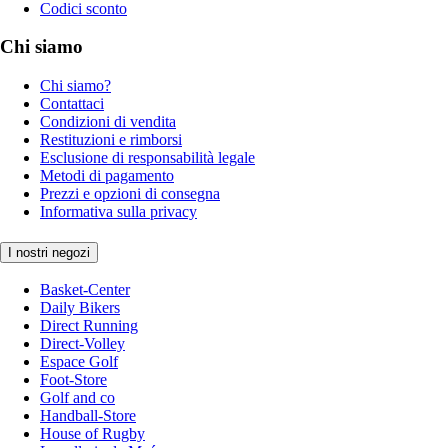
Codici sconto
Chi siamo
Chi siamo?
Contattaci
Condizioni di vendita
Restituzioni e rimborsi
Esclusione di responsabilità legale
Metodi di pagamento
Prezzi e opzioni di consegna
Informativa sulla privacy
I nostri negozi
Basket-Center
Daily Bikers
Direct Running
Direct-Volley
Espace Golf
Foot-Store
Golf and co
Handball-Store
House of Rugby