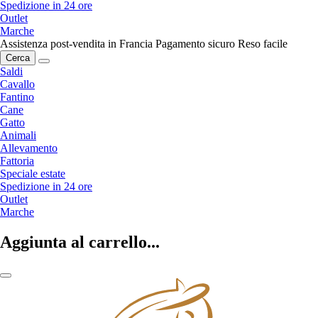
Spedizione in 24 ore
Outlet
Marche
Assistenza post-vendita in Francia
Pagamento sicuro
Reso facile
Cerca
Saldi
Cavallo
Fantino
Cane
Gatto
Animali
Allevamento
Fattoria
Speciale estate
Spedizione in 24 ore
Outlet
Marche
Aggiunta al carrello...