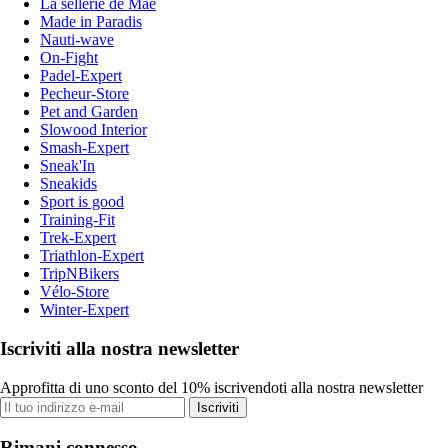
La sellerie de Maé
Made in Paradis
Nauti-wave
On-Fight
Padel-Expert
Pecheur-Store
Pet and Garden
Slowood Interior
Smash-Expert
Sneak'In
Sneakids
Sport is good
Training-Fit
Trek-Expert
Triathlon-Expert
TripNBikers
Vélo-Store
Winter-Expert
Iscriviti alla nostra newsletter
Approfitta di uno sconto del 10% iscrivendoti alla nostra newsletter
Iscriviti
Rimani connesso