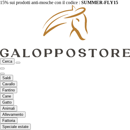
15% sui prodotti anti-mosche con il codice :
SUMMER-FLY15
Cerca
Saldi
Cavallo
Fantino
Cane
Gatto
Animali
Allevamento
Fattoria
Speciale estate