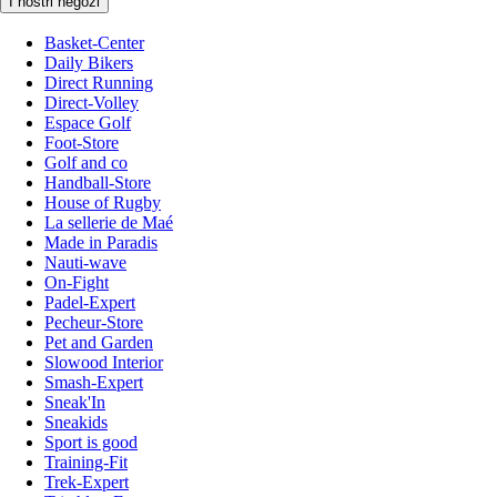
I nostri negozi
Basket-Center
Daily Bikers
Direct Running
Direct-Volley
Espace Golf
Foot-Store
Golf and co
Handball-Store
House of Rugby
La sellerie de Maé
Made in Paradis
Nauti-wave
On-Fight
Padel-Expert
Pecheur-Store
Pet and Garden
Slowood Interior
Smash-Expert
Sneak'In
Sneakids
Sport is good
Training-Fit
Trek-Expert