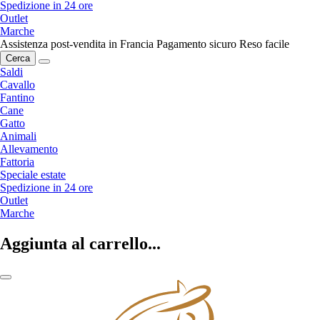
Spedizione in 24 ore
Outlet
Marche
Assistenza post-vendita in Francia
Pagamento sicuro
Reso facile
Cerca
Saldi
Cavallo
Fantino
Cane
Gatto
Animali
Allevamento
Fattoria
Speciale estate
Spedizione in 24 ore
Outlet
Marche
Aggiunta al carrello...