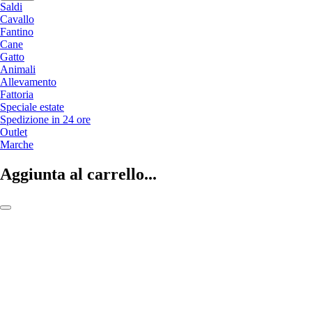
Saldi
Cavallo
Fantino
Cane
Gatto
Animali
Allevamento
Fattoria
Speciale estate
Spedizione in 24 ore
Outlet
Marche
Aggiunta al carrello...