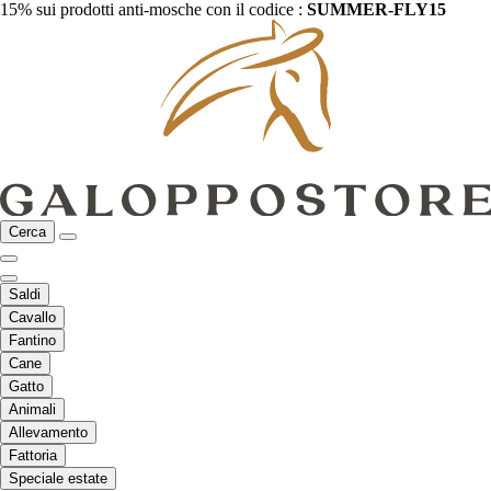
15% sui prodotti anti-mosche con il codice :
SUMMER-FLY15
Cerca
Saldi
Cavallo
Fantino
Cane
Gatto
Animali
Allevamento
Fattoria
Speciale estate