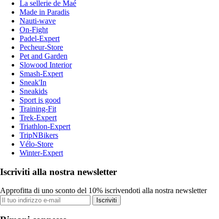
La sellerie de Maé
Made in Paradis
Nauti-wave
On-Fight
Padel-Expert
Pecheur-Store
Pet and Garden
Slowood Interior
Smash-Expert
Sneak'In
Sneakids
Sport is good
Training-Fit
Trek-Expert
Triathlon-Expert
TripNBikers
Vélo-Store
Winter-Expert
Iscriviti alla nostra newsletter
Approfitta di uno sconto del 10% iscrivendoti alla nostra newsletter
Iscriviti