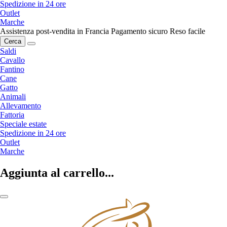
Spedizione in 24 ore
Outlet
Marche
Assistenza post-vendita in Francia
Pagamento sicuro
Reso facile
Cerca
Saldi
Cavallo
Fantino
Cane
Gatto
Animali
Allevamento
Fattoria
Speciale estate
Spedizione in 24 ore
Outlet
Marche
Aggiunta al carrello...