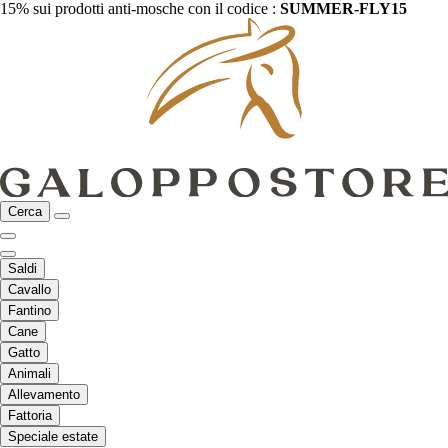
15% sui prodotti anti-mosche con il codice :
SUMMER-FLY15
Cerca
Saldi
Cavallo
Fantino
Cane
Gatto
Animali
Allevamento
Fattoria
Speciale estate